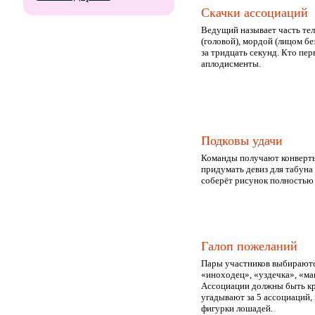
Скачки ассоциаций
Ведущий называет часть тел
(головой), мордой (лицом б
за тридцать секунд. Кто пе
аплодисменты.
Подковы удачи
Команды получают конверты 
придумать девиз для табуна
соберёт рисунок полностью 
Галоп пожеланий
Пары участников выбираются
«иноходец», «уздечка», «ман
Ассоциации должны быть кр
угадывают за 5 ассоциаций, 
фигурки лошадей.