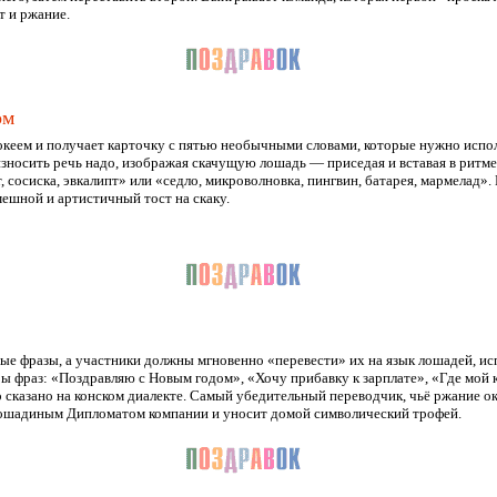
 и ржание.
ом
кеем и получает карточку с пятью необычными словами, которые нужно испол
износить речь надо, изображая скачущую лошадь — приседая и вставая в ритме
, сосиска, эвкалипт» или «седло, микроволновка, пингвин, батарея, мармелад»
ешной и артистичный тост на скаку.
 фразы, а участники должны мгновенно «перевести» их на язык лошадей, исп
ы фраз: «Поздравляю с Новым годом», «Хочу прибавку к зарплате», «Где мой 
 сказано на конском диалекте. Самый убедительный переводчик, чьё ржание ок
шадиным Дипломатом компании и уносит домой символический трофей.