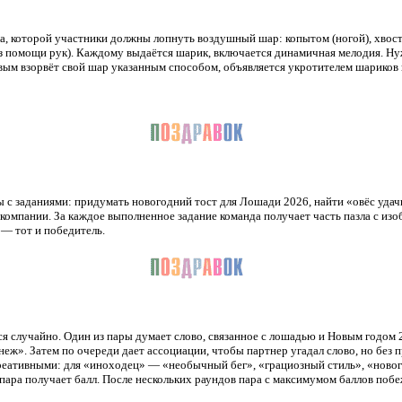
а, которой участники должны лопнуть воздушный шар: копытом (ногой), хвост
ез помощи рук). Каждому выдаётся шарик, включается динамичная мелодия. Ну
рвым взорвёт свой шар указанным способом, объявляется укротителем шариков 
с заданиями: придумать новогодний тост для Лошади 2026, найти «овёс удачи
 компании. За каждое выполненное задание команда получает часть пазла с из
— тот и победитель.
 случайно. Один из пары думает слово, связанное с лошадью и Новым годом 
еж». Затем по очереди дает ассоциации, чтобы партнер угадал слово, но без 
еативными: для «иноходец» — «необычный бег», «грациозный стиль», «новог
пара получает балл. После нескольких раундов пара с максимумом баллов побеж