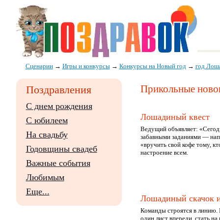
Сценарии
→
Игры и конкурсы
→
Конкурсы на Новый год
→
год Лош
Прикольные новог
Поздравления
С днем рождения
Лошадиный квест
С юбилеем
Ведущий объявляет: «Сегод
На свадьбу
забавными заданиями — напр
«вручить свой кофе тому, к
Годовщины свадеб
настроение всем.
Важные события
Любимым
Еще...
Лошадиный скачок 
Команды строятся в линию. 
один лист впереди, стать на