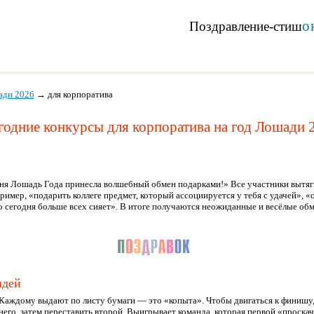
о
Поздравление-стиш
ади 2026
→
для корпоратива
одние конкурсы для корпоратива на год Лошади 
ня Лошадь Года принесла волшебный обмен подарками!» Все участники вытяг
имер, «подарить коллеге предмет, который ассоциируется у тебя с удачей», «
то сегодня больше всех сияет». В итоге получаются неожиданные и весёлые о
идей
Каждому выдают по листу бумаги — это «копыта». Чтобы двигаться к финишу
 него, затем переставить второй. Выигрывает команда, которая первой «проска