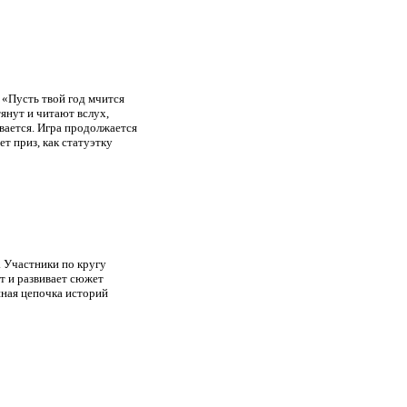
 «Пусть твой год мчится
янут и читают вслух,
вается. Игра продолжается
т приз, как статуэтку
. Участники по кругу
т и развивает сюжет
шная цепочка историй