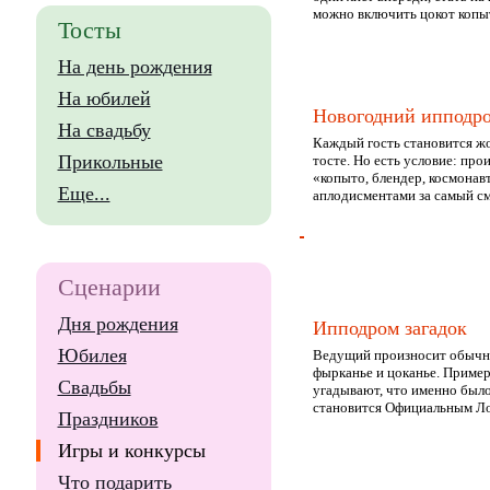
можно включить цокот копыт
Тосты
На день рождения
На юбилей
Новогодний ипподр
На свадьбу
Каждый гость становится жо
Прикольные
тосте. Но есть условие: про
«копыто, блендер, космонавт
Еще...
аплодисментами за самый см
Сценарии
Дня рождения
Ипподром загадок
Юбилея
Ведущий произносит обычные
фырканье и цоканье. Пример
Свадьбы
угадывают, что именно было
становится Официальным Ло
Праздников
Игры и конкурсы
Что подарить