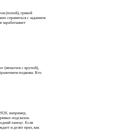
ом (попой), гривой
жно справиться с заданием
и зарабатывает
» (мешочек с крупой),
ображением подковы. Кто
2026, например,
прямых подсказок.
одний танец». Если
дает и делит приз, как