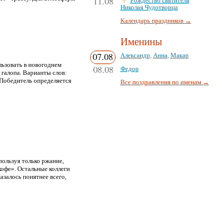
11.08
Рождество святителя
Николая Чудотворца
Календарь праздников →
Именины
07.08
Александр
,
Анна
,
Макар
ьзовать в новогоднем
08.08
Федор
 галопа. Варианты слов:
. Победитель определяется
Все поздравления по именам →
ользуя только ржание,
кофе». Остальные коллеги
азалось понятнее всего,