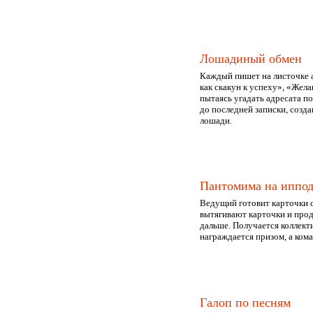
Лошадиный обмен
Каждый пишет на листочке а
как скакун к успеху», «Жел
пытаясь угадать адресата п
до последней записки, созда
лошади.
Пантомима на иппо
Ведущий готовит карточки с
вытягивают карточки и про
дальше. Получается коллект
награждается призом, а ком
Галоп по песням