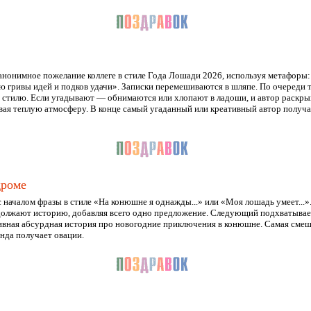
нонимное пожелание коллеге в стиле Года Лошади 2026, используя метафоры:
аю гривы идей и подков удачи». Записки перемешиваются в шляпе. По очереди т
о стилю. Если угадывают — обнимаются или хлопают в ладоши, и автор раскры
вая теплую атмосферу. В конце самый угаданный или креативный автор получае
дроме
 началом фразы в стиле «На конюшне я однажды...» или «Моя лошадь умеет...»
должают историю, добавляя всего одно предложение. Следующий подхватывае
ивная абсурдная история про новогодние приключения в конюшне. Самая сме
анда получает овации.