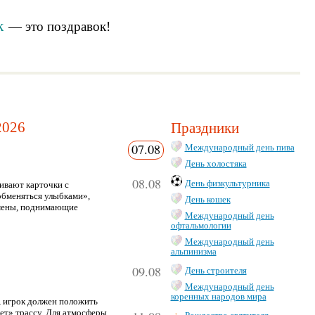
к
— это
поздравок
!
2026
Праздники
07.08
Международный день пива
День холостяка
08.08
День физкультурника
ивают карточки с
обменяться улыбками»,
День кошек
бмены, поднимающие
Международный день
офтальмологии
Международный день
альпинизма
09.08
День строителя
Международный день
коренных народов мира
, игрок должен положить
чет» трассу. Для атмосферы