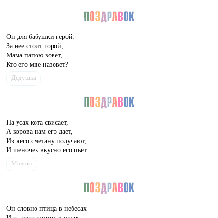
Он для бабушки герой,
За нее стоит горой,
Мама папою зовет,
Кто его мне назовет?
Дедушка
На усах кота свисает,
А корова нам его дает,
Из него сметану получают,
И щеночек вкусно его пьет.
Молоко
Он словно птица в небесах
И от него шумит в ушах,