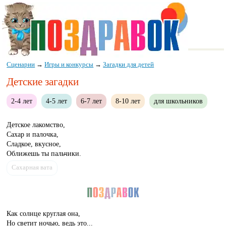
Сценарии
→
Игры и конкурсы
→
Загадки для детей
Детские загадки
2-4 лет
4-5 лет
6-7 лет
8-10 лет
для школьников
Детское лакомство,
Сахар и палочка,
Сладкое, вкусное,
Оближешь ты пальчики.
Сахарная вата
Как солнце круглая она,
Но светит ночью, ведь это...