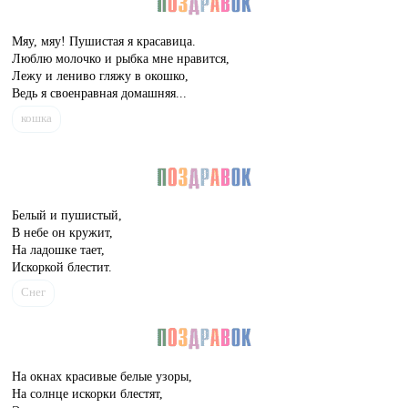
Мяу, мяу! Пушистая я красавица.
Люблю молочко и рыбка мне нравится,
Лежу и лениво гляжу в окошко,
Ведь я своенравная домашняя...
кошка
Белый и пушистый,
В небе он кружит,
На ладошке тает,
Искоркой блестит.
Снег
На окнах красивые белые узоры,
На солнце искорки блестят,