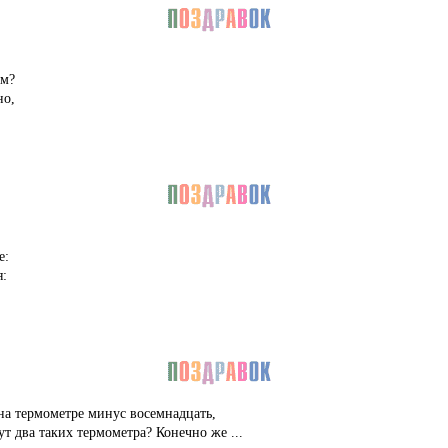
.
ом?
но,
е:
:
на термометре минус восемнадцать,
т два таких термометра? Конечно же ...