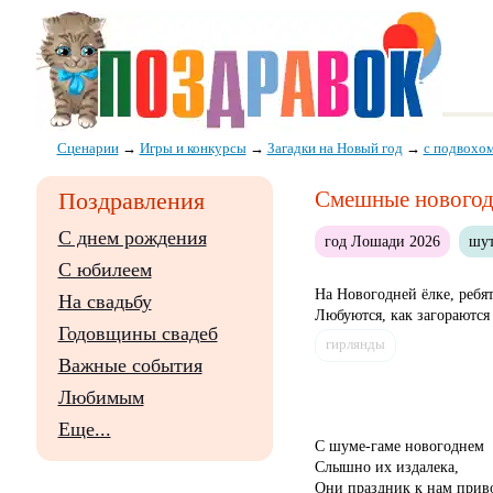
Сценарии
→
Игры и конкурсы
→
Загадки на Новый год
→
с подвохо
Смешные новогодн
Поздравления
С днем рождения
год Лошади 2026
шу
С юбилеем
На Новогодней ёлке, ребя
На свадьбу
Любуются, как загораются .
Годовщины свадеб
гирлянды
Важные события
Любимым
Еще...
С шуме-гаме новогоднем
Слышно их издалека,
Они праздник к нам приво