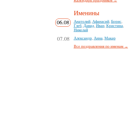
Календарь праздников →
Именины
06.08
Анатолий
,
Афанасий
,
Борис
,
Глеб
,
Давид
,
Иван
,
Кристина
,
Николай
07.08
Александр
,
Анна
,
Макар
Все поздравления по именам →