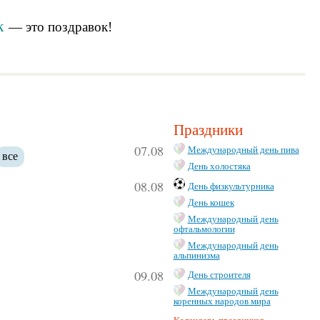
к
— это
поздравок
!
Праздники
07.08
Международный день пива
все
День холостяка
08.08
День физкультурника
День кошек
Международный день
офтальмологии
Международный день
альпинизма
09.08
День строителя
Международный день
коренных народов мира