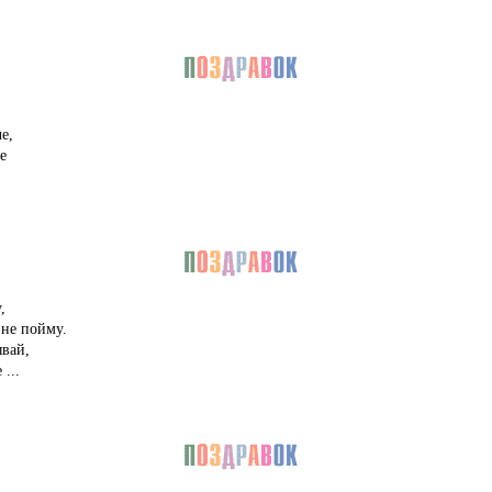
е,
е
,
не пойму.
вай,
...