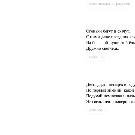
Восемнадцать градусов
Огоньки бегут и скачут,
С ними даже праздник ярч
На большой пушистой ёлк
Дружно светятся...
гирлянды
Двенадцать месяцев в году
Но первый зимний, какой 
Подумай немножко и назы
Это ведь точно наверно же 
декабрь