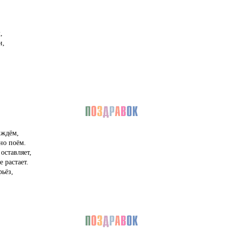
,
и,
 ждём,
но поём.
оставляет,
 растает.
рьёз,