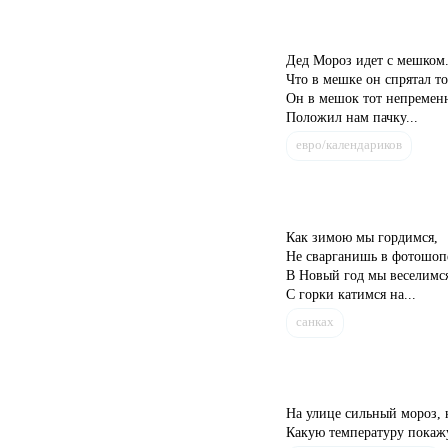
Дед Мороз идет с мешком
Что в мешке он спрятал т
Он в мешок тот непремен
Положил нам пачку...
евро/календариков
Как зимою мы гордимся,
Не сварганишь в фотошоп
В Новый год мы веселимся
С горки катимся на...
санках
На улице сильный мороз, 
Какую температуру покажу