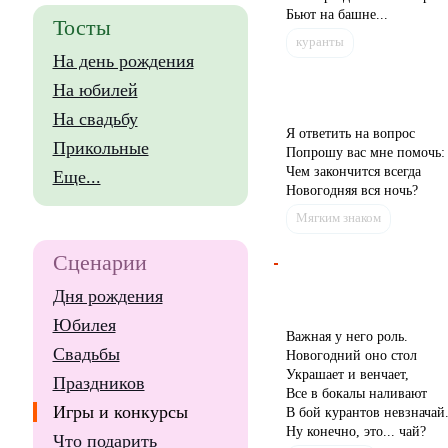
Бьют на башне...
Тосты
куранты
На день рождения
На юбилей
На свадьбу
Я ответить на вопрос
Прикольные
Попрошу вас мне помочь:
Чем закончится всегда
Еще...
Новогодняя вся ночь?
Мягким знаком
Сценарии
Дня рождения
Юбилея
Важная у него роль.
Свадьбы
Новогодний оно стол
Украшает и венчает,
Праздников
Все в бокалы наливают
Игры и конкурсы
В бой курантов невзначай
Ну конечно, это... чай?
Что подарить