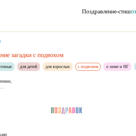
о
Поздравление-стиш
м
ие загадки с подвохом
точные
для детей
для взрослых
с подвохом
о зиме и НГ
тишки,
..
дят,