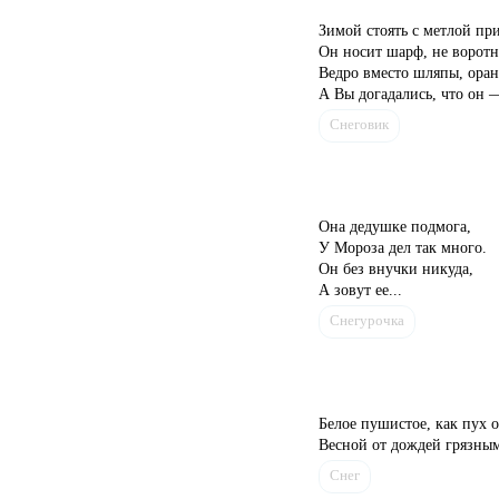
Зимой стоять с метлой пр
Он носит шарф, не воротн
Ведро вместо шляпы, ора
А Вы догадались, что он —
Снеговик
Она дедушке подмога,
У Мороза дел так много.
Он без внучки никуда,
А зовут ее...
Снегурочка
Белое пушистое, как пух о
Весной от дождей грязным
Снег