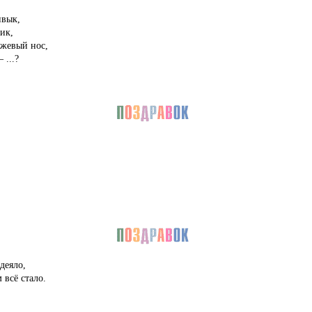
ивык,
ик,
нжевый нос,
 ...?
деяло,
 всё стало.