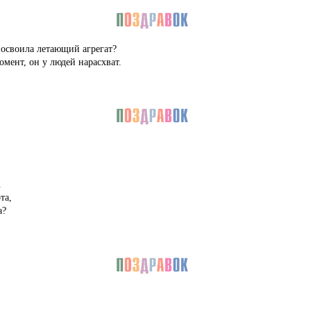
освоила летающий агрегат?
мент, он у людей нарасхват.
.
та,
а?