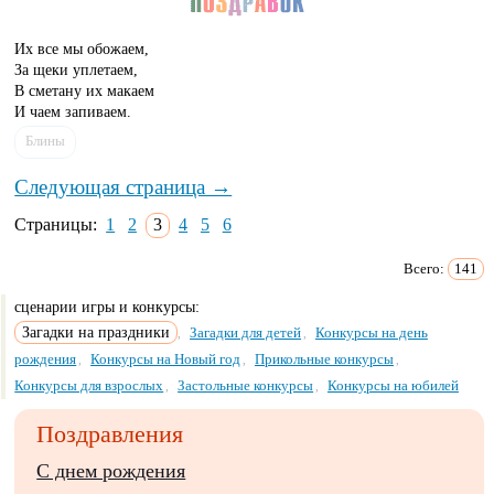
Их все мы обожаем,
За щеки уплетаем,
В сметану их макаем
И чаем запиваем.
Блины
Следующая страница →
Страницы:
1
2
3
4
5
6
Всего:
141
сценарии игры и конкурсы:
Загадки на праздники
Загадки для детей
Конкурсы на день
,
,
рождения
Конкурсы на Новый год
Прикольные конкурсы
,
,
,
Конкурсы для взрослых
Застольные конкурсы
Конкурсы на юбилей
,
,
Поздравления
С днем рождения