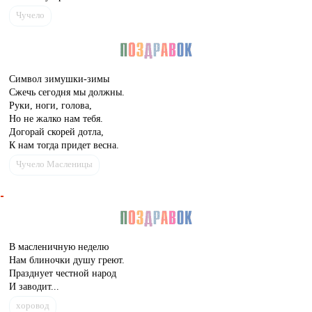
Чучело
Символ зимушки-зимы
Сжечь сегодня мы должны.
Руки, ноги, голова,
Но не жалко нам тебя.
Догорай скорей дотла,
К нам тогда придет весна.
Чучело Масленицы
В масленичную неделю
Нам блиночки душу греют.
Празднует честной народ
И заводит...
хоровод