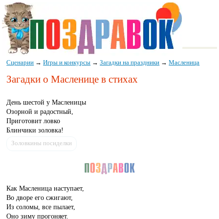
Сценарии
→
Игры и конкурсы
→
Загадки на праздники
→
Масленица
Загадки о Масленице в стихах
День шестой у Масленицы
Озорной и радостный,
Приготовит ловко
Блинчики золовка!
Золовкины посиделки
Как Масленица наступает,
Во дворе его сжигают,
Из соломы, все пылает,
Оно зиму прогоняет.