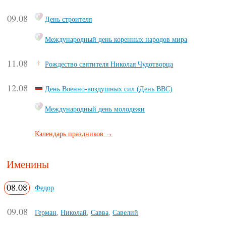
09.08
День строителя
Международный день коренных народов мира
11.08
Рождество святителя Николая Чудотворца
12.08
День Военно-воздушных сил (День ВВС)
Международный день молодежи
Календарь праздников →
Именины
08.08
Федор
09.08
Герман
,
Николай
,
Савва
,
Савелий