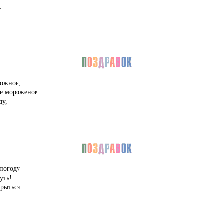
,
рожное,
же мороженое.
ду,
 погоду
уть!
рыться