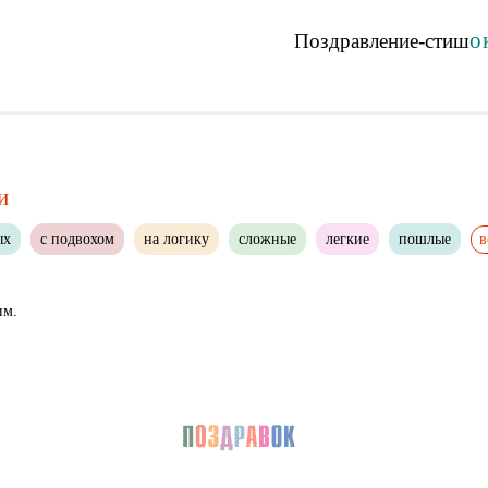
о
Поздравление-стиш
и
ых
с подвохом
на логику
сложные
легкие
пошлые
в
им.