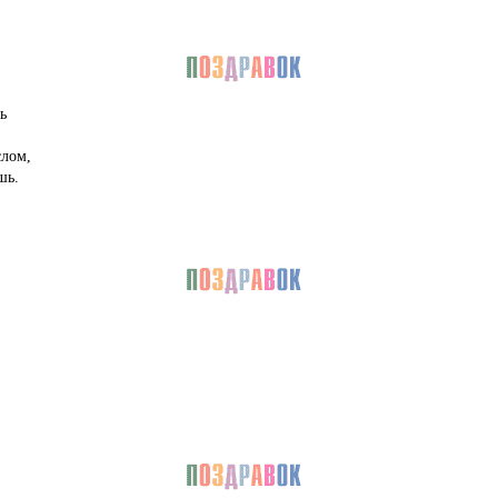
ь
слом,
шь.