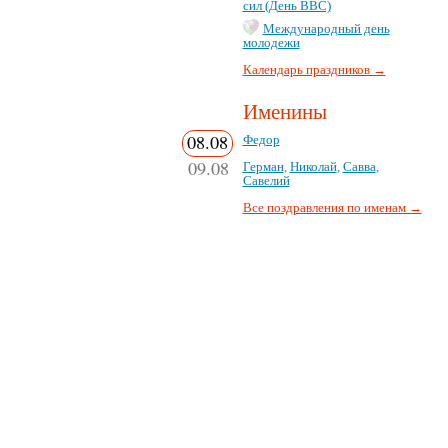
сил (День ВВС)
Международный день
молодежи
Календарь праздников →
Именины
08.08
Федор
09.08
Герман
,
Николай
,
Савва
,
Савелий
Все поздравления по именам →