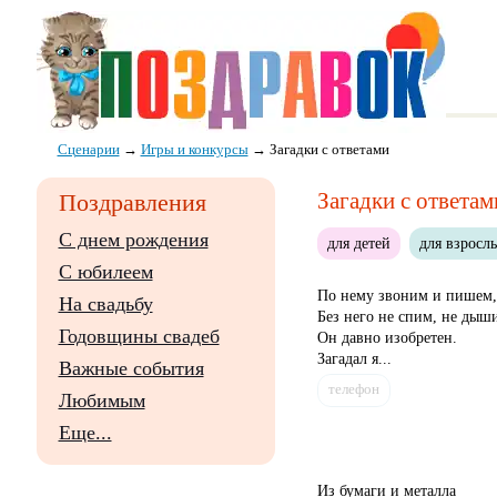
Сценарии
→
Игры и конкурсы
→
Загадки с ответами
Загадки с ответам
Поздравления
С днем рождения
для детей
для взросл
С юбилеем
По нему звоним и пишем,
На свадьбу
Без него не спим, не дыш
Годовщины свадеб
Он давно изобретен.
Загадал я...
Важные события
телефон
Любимым
Еще...
Из бумаги и металла