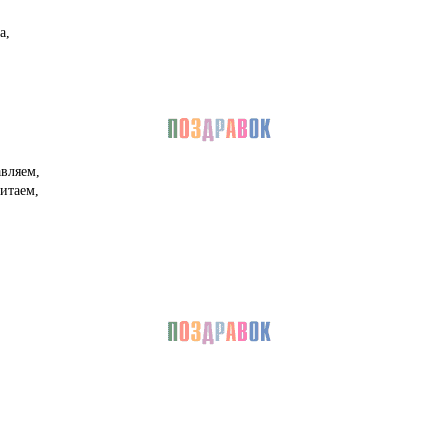
а,
авляем,
итаем,
,
.