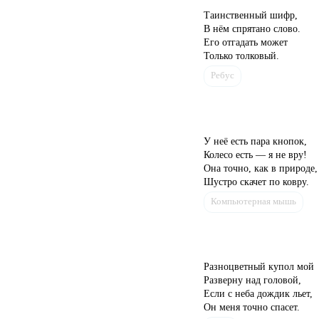
Таинственный шифр,
В нём спрятано слово.
Его отгадать может
Только толковый.
Ребус
У неё есть пара кнопок,
Колесо есть — я не вру!
Она точно, как в природе,
Шустро скачет по ковру.
Компьютерная мышь
Разноцветный купол мой
Разверну над головой,
Если с неба дождик льет,
Он меня точно спасет.