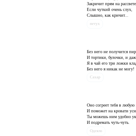
Закричит прям на рассвете
Если чуткий очень слух,
Слышно, как кричит...
петух
Без него не получится пи
И тортики, булочки, и да
Я в чай его три ложки кла
Без него я никак не могу!
Сахар
Оно согреет тебя в любую
И поможет на кровати усн
Ты можешь ним удобно ук
И подремать чуть-чуть.
Одеяло