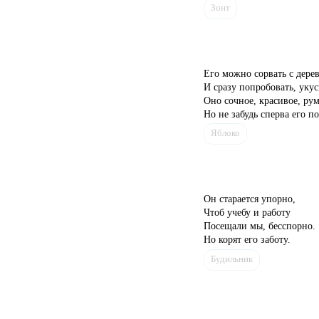
Зонт
Его можно сорвать с дерев
И сразу попробовать, укус
Оно сочное, красивое, рум
Но не забудь сперва его п
Яблоко
Он старается упорно,
Чтоб учебу и работу
Посещали мы, бесспорно.
Но корят его заботу.
Будильник