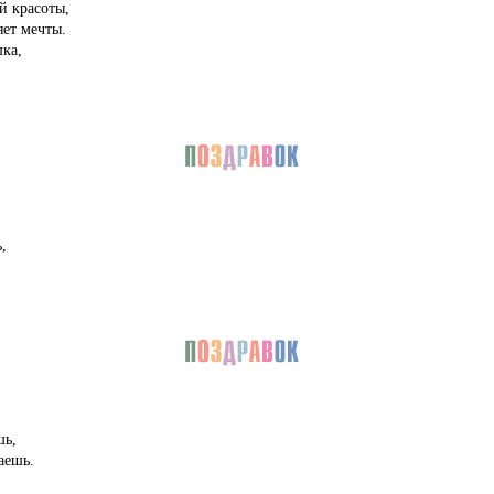
й красоты,
яет мечты.
ка,
,
шь,
аешь.