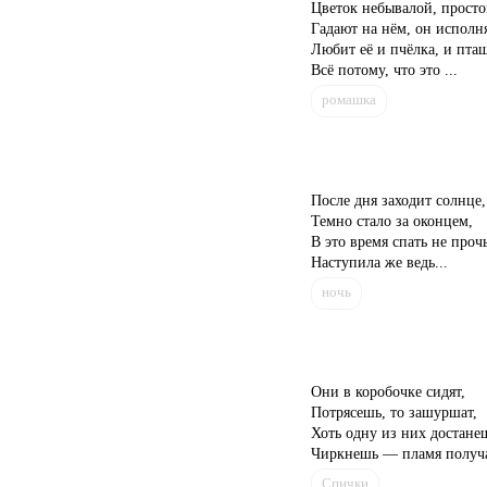
Цветок небывалой, просто
Гадают на нём, он исполн
Любит её и пчёлка, и пташ
Всё потому, что это ...
ромашка
После дня заходит солнце,
Темно стало за оконцем,
В это время спать не прочь
Наступила же ведь...
ночь
Они в коробочке сидят,
Потрясешь, то зашуршат,
Хоть одну из них достане
Чиркнешь — пламя получ
Спички