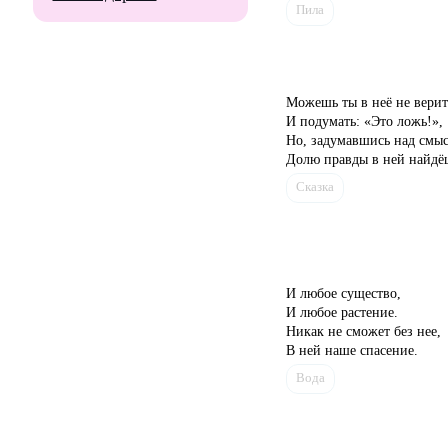
Пила
Можешь ты в неё не верит
И подумать: «Это ложь!»,
Но, задумавшись над смы
Долю правды в ней найдё
Сказка
И любое существо,
И любое растение.
Никак не сможет без нее,
В ней наше спасение.
Вода