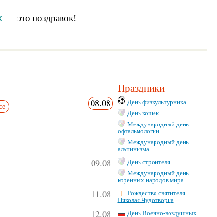
к
— это
поздравок
!
Праздники
08.08
День физкультурника
се
День кошек
Международный день
офтальмологии
Международный день
альпинизма
09.08
День строителя
Международный день
коренных народов мира
11.08
Рождество святителя
Николая Чудотворца
12.08
День Военно-воздушных