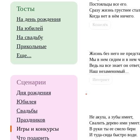
Постояльцы все его.
Тосты
Сразу жизнь грустнее стал
Когда нет в нём ничего.
На день рождения
Кошелёк
На юбилей
На свадьбу
Прикольные
Жизнь без него не предст
Еще...
Мы в нем сидим и в нем ч
Ведь на все знает он ответ
Наш незаменимый...
Интернет
Сценарии
Дня рождения
Юбилея
Свадьбы
Не акула, а зубы имеет,
Праздников
Свалить дерево ими умеет
Игры и конкурсы
В руки ты ее смело бери
И туда-сюда быстро води.
Что подарить