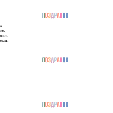
а
ить,
яное,
омыть!