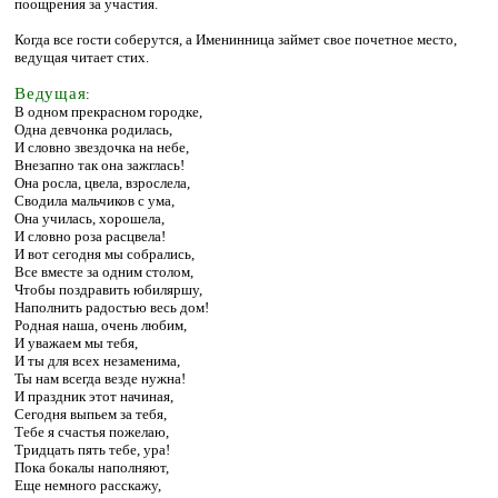
поощрения за участия.
Когда все гости соберутся, а Именинница займет свое почетное место,
ведущая читает стих.
Ведущая
:
В одном прекрасном городке,
Одна девчонка родилась,
И словно звездочка на небе,
Внезапно так она зажглась!
Она росла, цвела, взрослела,
Сводила мальчиков с ума,
Она училась, хорошела,
И словно роза расцвела!
И вот сегодня мы собрались,
Все вместе за одним столом,
Чтобы поздравить юбиляршу,
Наполнить радостью весь дом!
Родная наша, очень любим,
И уважаем мы тебя,
И ты для всех незаменима,
Ты нам всегда везде нужна!
И праздник этот начиная,
Сегодня выпьем за тебя,
Тебе я счастья пожелаю,
Тридцать пять тебе, ура!
Пока бокалы наполняют,
Еще немного расскажу,