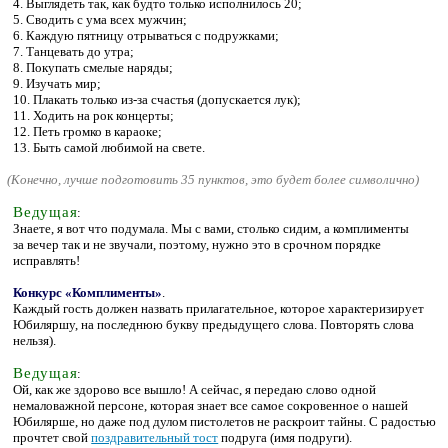
4. Выглядеть так, как будто только исполнилось 20;
5. Сводить с ума всех мужчин;
6. Каждую пятницу отрываться с подружками;
7. Танцевать до утра;
8. Покупать смелые наряды;
9. Изучать мир;
10. Плакать только из-за счастья (допускается лук);
11. Ходить на рок концерты;
12. Петь громко в караоке;
13. Быть самой любимой на свете.
(
Конечно, лучше подготовить 35 пунктов, это будет более символично)
Ведущая
:
Знаете, я вот что подумала. Мы с вами, столько сидим, а комплименты
за вечер так и не звучали, поэтому, нужно это в срочном порядке
исправлять!
Конкурс «Комплименты»
.
Каждый гость должен назвать прилагательное, которое характеризирует
Юбиляршу, на последнюю букву предыдущего слова. Повторять слова
нельзя).
Ведущая
:
Ой, как же здорово все вышло! А сейчас, я передаю слово одной
немаловажной персоне, которая знает все самое сокровенное о нашей
Юбилярше, но даже под дулом пистолетов не раскроит тайны. С радостью
прочтет свой
поздравительный тост
подруга (имя подруги).