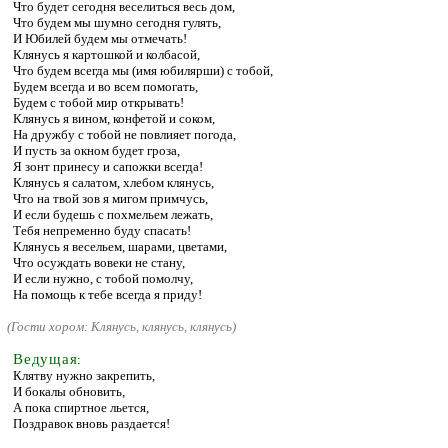
Что будет сегодня веселиться весь дом,
Что будем мы шумно сегодня гулять,
И Юбилей будем мы отмечать!
Клянусь я картошкой и колбасой,
Что будем всегда мы (имя юбилярши) с тобой,
Будем всегда и во всем помогать,
Будем с тобой мир открывать!
Клянусь я вином, конфетой и соком,
На дружбу с тобой не повлияет погода,
И пусть за окном будет гроза,
Я зонт принесу и сапожки всегда!
Клянусь я салатом, хлебом клянусь,
Что на твой зов я мигом примчусь,
И если будешь с похмельем лежать,
Тебя непременно буду спасать!
Клянусь я весельем, шарами, цветами,
Что осуждать вовеки не стану,
И если нужно, с тобой помолчу,
На помощь к тебе всегда я приду!
(
Гости хором: Клянусь, клянусь, клянусь)
Ведущая
:
Клятву нужно закрепить,
И бокалы обновить,
А пока спиртное льется,
Поздравок вновь раздается!