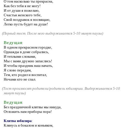
О том насколько ты прекрасна,
Как без тебя я не могу!
И от души я пожелаю,
Счастья женского тебе,
Свой поздравок я посвящаю,
Легко пусть будет на душе!
(
Первый тост. После него выдерживается 5-10 минут паузы)
Ведущая
:
В одном прекрасном городке,
Однажды в доме собрались,
И теплыми словами,
Мы с вами дружно запаслись!
И чтобы праздник наш начать,
Я слово передам,
Тем, кто родил и воспитал,
Ночами кто не спал.
(
Тост произносят родители/родитель юбилярши. Выдерживается 5-10
минут паузы)
Ведущая
:
Без праздничной клятвы мы никуда,
Отложить нам приборы пора!
Клятва юбиляра
:
Клянусь я бокалом и коньяком,