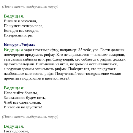
(
После тоста выдержать паузу)
Ведущая
:
Выпили и закусили,
Пошуметь теперь пора,
Есть для вас сегодня,
Интересная игра.
Конкурс «Рифма»
.
Ведущая
задает гостям рифму, например: 35 тебе, ура. Гости должны
поочередно придумать рифму. Кто не справляется — хлопает в ладоши,
тем самым выбывая из игры. Следующий, кто собьется с рифмы, должен
щелкать пальцами. Выбывшие из игры, не должны останавливаться,
а ведущая должна записывать рифмы. Победит тот, кто придумает
наибольшее количество рифм. Полученный тост-поздравление можно
прочитать под хлопки и щелчки гостей.
Ведущая
:
Наполняйте бокалы,
За сказанное будем пить,
Чтоб все слова ожили,
И чтоб ей не грустить!
(
После тоста выдержать паузу)
Ведущая
:
Гости дорогие,