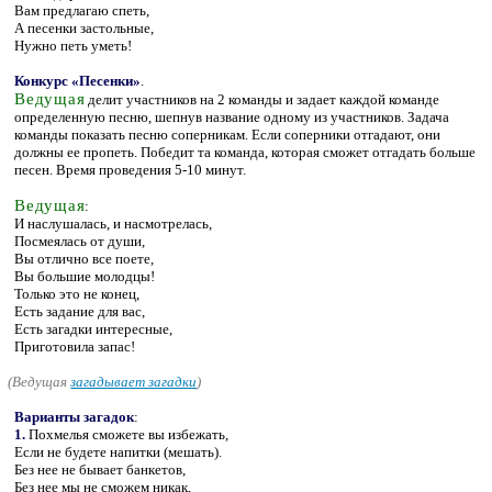
Вам предлагаю спеть,
А песенки застольные,
Нужно петь уметь!
Конкурс «Песенки»
.
Ведущая
делит участников на 2 команды и задает каждой команде
определенную песню, шепнув название одному из участников. Задача
команды показать песню соперникам. Если соперники отгадают, они
должны ее пропеть. Победит та команда, которая сможет отгадать больше
песен. Время проведения 5-10 минут.
Ведущая
:
И наслушалась, и насмотрелась,
Посмеялась от души,
Вы отлично все поете,
Вы большие молодцы!
Только это не конец,
Есть задание для вас,
Есть загадки интересные,
Приготовила запас!
(
Ведущая
загадывает загадки
)
Варианты загадок
:
1.
Похмелья сможете вы избежать,
Если не будете напитки (мешать).
Без нее не бывает банкетов,
Без нее мы не сможем никак,