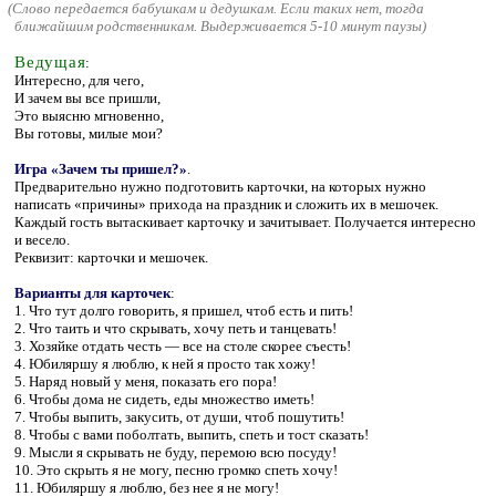
(
Слово передается бабушкам и дедушкам. Если таких нет, тогда
ближайшим родственникам. Выдерживается 5-10 минут паузы)
Ведущая
:
Интересно, для чего,
И зачем вы все пришли,
Это выясню мгновенно,
Вы готовы, милые мои?
Игра «Зачем ты пришел?»
.
Предварительно нужно подготовить карточки, на которых нужно
написать «причины» прихода на праздник и сложить их в мешочек.
Каждый гость вытаскивает карточку и зачитывает. Получается интересно
и весело.
Реквизит: карточки и мешочек.
Варианты для карточек
:
1. Что тут долго говорить, я пришел, чтоб есть и пить!
2. Что таить и что скрывать, хочу петь и танцевать!
3. Хозяйке отдать честь — все на столе скорее съесть!
4. Юбиляршу я люблю, к ней я просто так хожу!
5. Наряд новый у меня, показать его пора!
6. Чтобы дома не сидеть, еды множество иметь!
7. Чтобы выпить, закусить, от души, чтоб пошутить!
8. Чтобы с вами поболтать, выпить, спеть и тост сказать!
9. Мысли я скрывать не буду, перемою всю посуду!
10. Это скрыть я не могу, песню громко спеть хочу!
11. Юбиляршу я люблю, без нее я не могу!