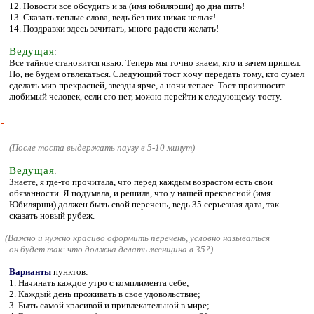
12. Новости все обсудить и за (имя юбилярши) до дна пить!
13. Сказать теплые слова, ведь без них никак нельзя!
14. Поздравки здесь зачитать, много радости желать!
Ведущая
:
Все тайное становится явью. Теперь мы точно знаем, кто и зачем пришел.
Но, не будем отвлекаться. Следующий тост хочу передать тому, кто сумел
сделать мир прекрасней, звезды ярче, а ночи теплее. Тост произносит
любимый человек, если его нет, можно перейти к следующему тосту.
(После тоста выдержать паузу в 5-10 минут)
Ведущая
:
Знаете, я где-то прочитала, что перед каждым возрастом есть свои
обязанности. Я подумала, и решила, что у нашей прекрасной (имя
Юбилярши) должен быть свой перечень, ведь 35 серьезная дата, так
сказать новый рубеж.
(
Важно и нужно красиво оформить перечень, условно называться
он будет так: что должна делать женщина в 35?)
Варианты
пунктов:
1. Начинать каждое утро с комплимента себе;
2. Каждый день проживать в свое удовольствие;
3. Быть самой красивой и привлекательной в мире;