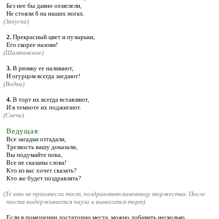
Без нее бы давно охмелели,
Не стояли б на наших ногах.
(
Закуска)
2.
Прекрасный цвет и пузырьки,
Его скорее назови!
(
Шампанское)
3.
В рюмку ее наливают,
И огурцом всегда заедают!
(
Водка)
4.
В торт их всегда вставляют,
И в темноте их поджигают.
(
Свечи)
Ведущая
:
Все загадки отгадали,
Трезвость вашу доказали,
Вы подумайте пока,
Все не сказаны слова!
Кто из вас хочет сказать?
Кто же будет поздравлять?
(
Те кто не произнесли тост, поздравляют виновницу торжества. После
тоста выдерживается пауза и выносится торт)
Если в помещении достаточно места, можно добавить несколько