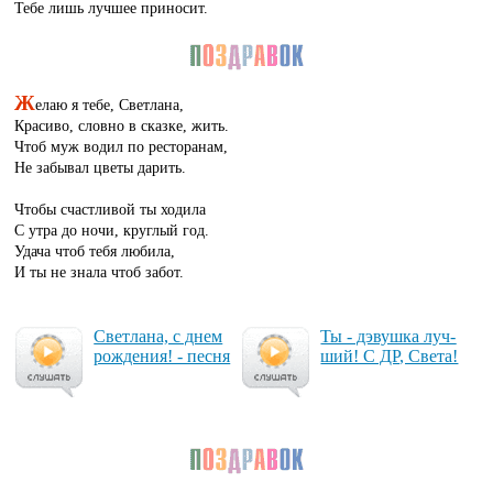
Тебе лишь лучшее приносит.
Ж
елаю я тебе, Светлана,
Красиво, словно в сказке, жить.
Чтоб муж водил по ресторанам,
Не забывал цветы дарить.
Чтобы счастливой ты ходила
С утра до ночи, круглый год.
Удача чтоб тебя любила,
И ты не знала чтоб забот.
Свет­ла­на, с днем
Ты - дэ­вуш­ка луч­
рож­де­ния! - пес­ня
ший! С ДР, Све­та!