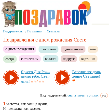
Поздравления
→
По именам
→
Светлана
Поздравления с днем рождения Свете
с днем рождения
с юбилеем
с днем ангела
тете
с отчеством
коллеге
подруге
картинки
сестре
Яр­ко­го Дня Рож­
Ве­се­лое поз­драв­
де­ния те­бе, Свет­
ле­ние Свет­ла­не!
❤
ла­на!
⭐⭐⭐⭐⭐
Вид поздравлений:
смс
в прозе
в стихах
все
,
,
,
Т
ы светла, как солнца лучик,
И прекрасна, как рассвет.