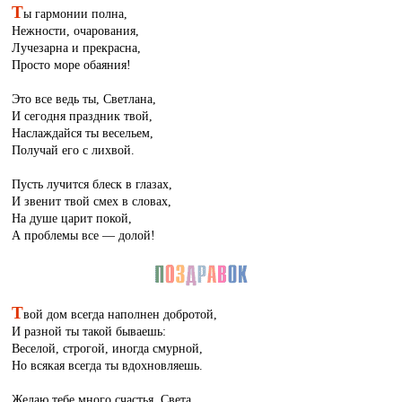
Т
ы гармонии полна,
Нежности, очарования,
Лучезарна и прекрасна,
Просто море обаяния!
Это все ведь ты, Светлана,
И сегодня праздник твой,
Наслаждайся ты весельем,
Получай его с лихвой.
Пусть лучится блеск в глазах,
И звенит твой смех в словах,
На душе царит покой,
А проблемы все — долой!
Т
вой дом всегда наполнен добротой,
И разной ты такой бываешь:
Веселой, строгой, иногда смурной,
Но всякая всегда ты вдохновляешь.
Желаю тебе много счастья, Света,