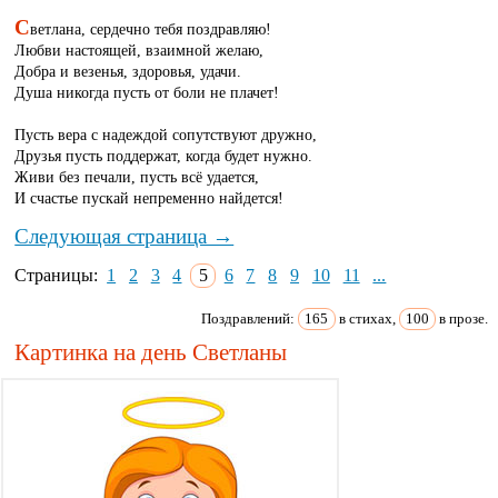
С
ветлана, сердечно тебя поздравляю!
Любви настоящей, взаимной желаю,
Добра и везенья, здоровья, удачи.
Душа никогда пусть от боли не плачет!
Пусть вера с надеждой сопутствуют дружно,
Друзья пусть поддержат, когда будет нужно.
Живи без печали, пусть всё удается,
И счастье пускай непременно найдется!
Следующая страница →
Страницы:
1
2
3
4
5
6
7
8
9
10
11
...
Поздравлений:
165
в стихах,
100
в прозе.
Картинка на день Светланы