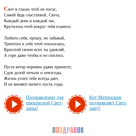
С
вет в глазах чтоб не погас,
Самой будь счастливой, Света,
Каждый день и каждый час,
Крутилось чтоб вокруг тебя планета.
Любить себя, прошу, не забывай,
Трепетно к себе чтоб относилась,
Красотой своею всех ты удивляй,
А горе даже чтобы и не снилось.
Пусть ветер перемен удачи принесет,
Сдув долой печали и невзгоды,
Жизнь успех тебе всегда дает,
И не меняют ничего пусть годы.
Поз­драв­ле­ние для
Кот Мат­рос­кин
прек­рас­ной Свет­
поз­драв­ля­ет Свет­
ла­ны!
ла­ну!