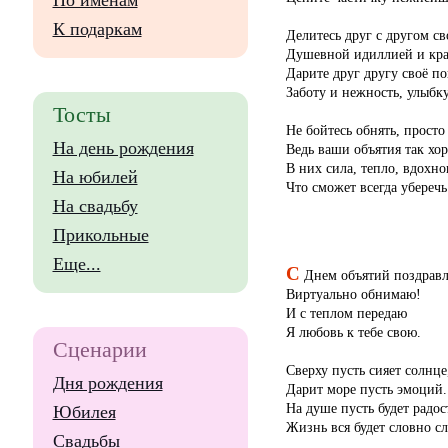
По именам
К подаркам
Делитесь друг с другом св
Душевной идиллией и крас
Дарите друг другу своё п
Заботу и нежность, улыбк
Тосты
Не бойтесь обнять, просто
На день рождения
Ведь ваши объятия так х
В них сила, тепло, вдохнов
На юбилей
Что сможет всегда уберечь 
На свадьбу
Прикольные
Еще...
С
Днем объятий поздрав
Виртуально обнимаю!
И с теплом передаю
Я любовь к тебе свою.
Сценарии
Сверху пусть сияет солнце
Дня рождения
Дарит море пусть эмоций.
На душе пусть будет радос
Юбилея
Жизнь вся будет словно сл
Свадьбы