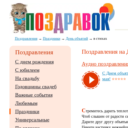
Поздравления
→
Праздники
→
День объятий
→
в стихах
Поздравления на 
Поздравления
С днем рождения
Аудио поздравления
С юбилеем
С Днем объят
На свадьбу
мая!
⭐⭐⭐⭐⭐
Годовщины свадеб
Важные события
Любимым
С
тремитесь дарить тепло
Праздники
Чтоб слышен от радости се
Универсальные
Дарите друг другу объять
Цените частичку нежнейш