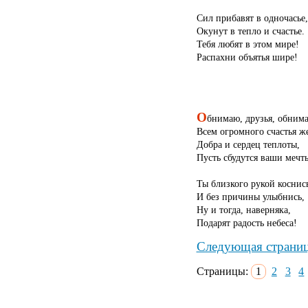
Сил прибавят в одночасье,
Окунут в тепло и счастье.
Тебя любят в этом мире!
Распахни объятья шире!
О
бнимаю, друзья, обним
Всем огромного счастья ж
Добра и сердец теплоты,
Пусть сбудутся ваши мечт
Ты близкого рукой коснис
И без причины улыбнись,
Ну и тогда, наверняка,
Подарят радость небеса!
Следующая страни
Страницы:
1
2
3
4