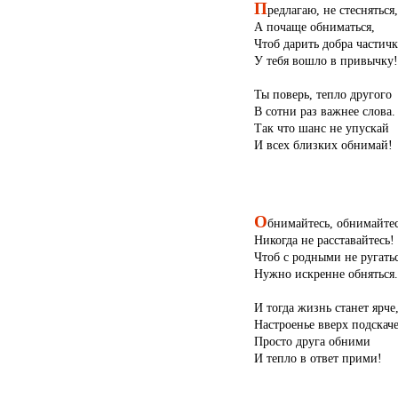
П
редлагаю, не стесняться,
А почаще обниматься,
Чтоб дарить добра частичк
У тебя вошло в привычку!
Ты поверь, тепло другого
В сотни раз важнее слова.
Так что шанс не упускай
И всех близких обнимай!
О
бнимайтесь, обнимайтес
Никогда не расставайтесь!
Чтоб с родными не ругатьс
Нужно искренне обняться.
И тогда жизнь станет ярче
Настроенье вверх подскаче
Просто друга обними
И тепло в ответ прими!