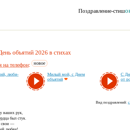
о
Поздравление-стиш
День объятий 2026 в стихах
новое
 на телефон
:
ий, лю­би­
Ми­лый мой, с Днем
С Дн
объятий
❤
от ро
Вид поздравлений:
с
ту ваших рук,
рдца был стук.
я свои —
ей любви!