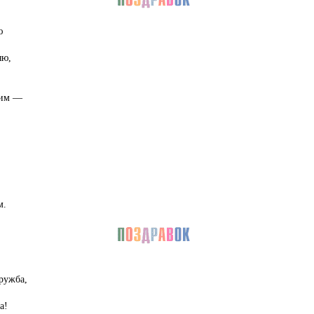
ю
яю,
ким —
,
м.
ружба,
а!