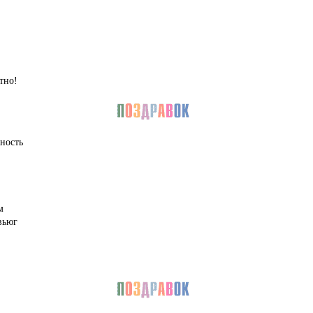
тно!
ность
м
вьюг