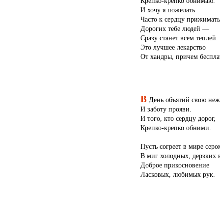
Крепко-крепко обнимаю.
И хочу я пожелать
Часто к сердцу прижимать
Дорогих тебе людей —
Сразу станет всем теплей.
Это лучшее лекарство
От хандры, причем беспла
В
День объятий свою неж
И заботу прояви.
И того, кто сердцу дорог,
Крепко-крепко обними.
Пусть согреет в мире серо
В миг холодных, дерзких 
Доброе прикосновение
Ласковых, любимых рук.