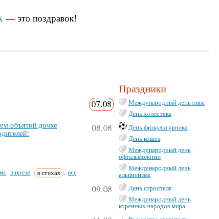
к
— это
поздравок
!
Праздники
07.08
Международный день пива
День холостяка
ем объятий доч­ке
08.08
День физкультурника
­ди­те­лей!
День кошек
Международный день
офтальмологии
Международный день
мс
в прозе
в стихах
все
,
,
,
альпинизма
09.08
День строителя
Международный день
коренных народов мира