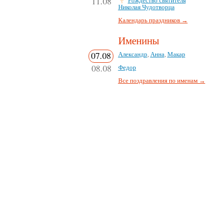
11.08
Рождество святителя
Николая Чудотворца
Календарь праздников →
Именины
07.08
Александр
,
Анна
,
Макар
08.08
Федор
Все поздравления по именам →