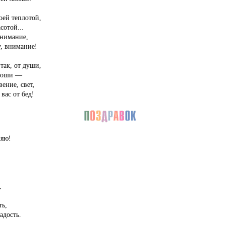
оей теплотой,
отой...
онимание,
у, внимание!
 так, от души,
ороши —
ение, свет,
вас от бед!
ляю!
,
ть,
адость.