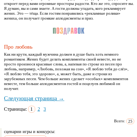
откроет перед вами огромные просторы радости. Кто же это, спросите вы.
Я думаю, вы и сами знаете. А гости должны угадать, кого рекламирует
жених. Это — тёща. Если гостям понравились «рекламные ролики»
жениха, он получает громкие аплодисменты и приз.
Про любовь
Как ни крути, каждый мужчина должен в душе быть хоть немного
романтиком. Жених будет делать комплименты своей невесте, но не
просто произнося красивые слова, а, напевая по строке из песен про
любовь, например, «Любовь, похожая на сон», «Я люблю тебя до слёз»,
«Я люблю тебя, это здорово», а, может быть, даже и строки из
зарубежных песен. Чем больше жених сделает «особых» комплиментов
невесте, тем больше аплодисментов гостей и поцелуев любимой он
получит.
Следующая страница →
Страницы:
1
2
3
Всего:
25
сценарии игры и конкурсы: