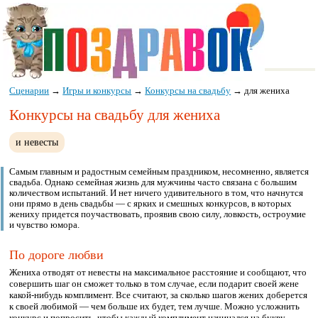
Сценарии
→
Игры и конкурсы
→
Конкурсы на свадьбу
→
для жениха
Конкурсы на свадьбу для жениха
и невесты
Самым главным и радостным семейным праздником, несомненно, является
свадьба. Однако семейная жизнь для мужчины часто связана с большим
количеством испытаний. И нет ничего удивительного в том, что начнутся
они прямо в день свадьбы — с ярких и смешных конкурсов, в которых
жениху придется поучаствовать, проявив свою силу, ловкость, остроумие
и чувство юмора.
По дороге любви
Жениха отводят от невесты на максимальное расстояние и сообщают, что
совершить шаг он сможет только в том случае, если подарит своей жене
какой-нибудь комплимент. Все считают, за сколько шагов жених доберется
к своей любимой — чем больше их будет, тем лучше. Можно усложнить
конкурс и попросить, чтобы каждый комплимент начинался на букву