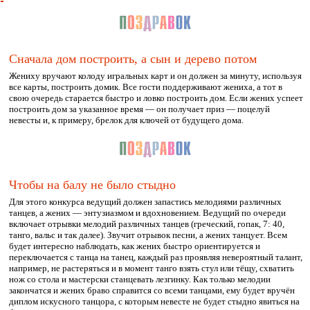
Сначала дом построить, а сын и дерево потом
Жениху вручают колоду игральных карт и он должен за минуту, используя
все карты, построить домик. Все гости поддерживают жениха, а тот в
свою очередь старается быстро и ловко построить дом. Если жених успеет
построить дом за указанное время — он получает приз — поцелуй
невесты и, к примеру, брелок для ключей от будущего дома.
Чтобы на балу не было стыдно
Для этого конкурса ведущий должен запастись мелодиями различных
танцев, а жених — энтузиазмом и вдохновением. Ведущий по очереди
включает отрывки мелодий различных танцев (греческий, гопак, 7: 40,
танго, вальс и так далее). Звучит отрывок песни, а жених танцует. Всем
будет интересно наблюдать, как жених быстро ориентируется и
переключается с танца на танец, каждый раз проявляя невероятный талант,
например, не растеряться и в момент танго взять стул или тёщу, схватить
нож со стола и мастерски станцевать лезгинку. Как только мелодии
закончатся и жених браво справится со всеми танцами, ему будет вручён
диплом искусного танцора, с которым невесте не будет стыдно явиться на