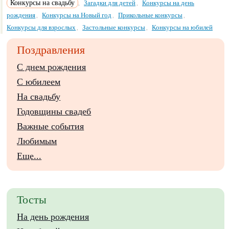
Конкурсы на свадьбу
Загадки для детей
Конкурсы на день
,
,
рождения
Конкурсы на Новый год
Прикольные конкурсы
,
,
,
Конкурсы для взрослых
Застольные конкурсы
Конкурсы на юбилей
,
,
Поздравления
С днем рождения
С юбилеем
На свадьбу
Годовщины свадеб
Важные события
Любимым
Еще...
Тосты
На день рождения