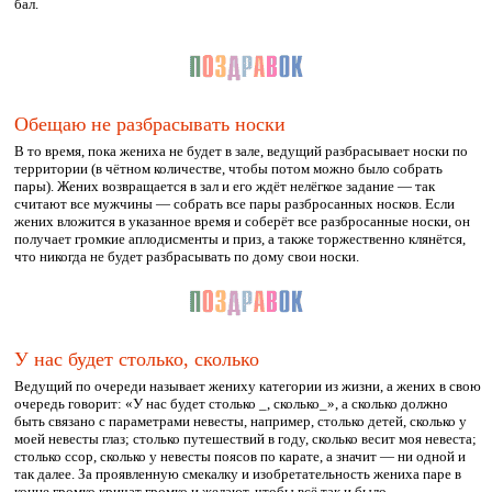
бал.
Обещаю не разбрасывать носки
В то время, пока жениха не будет в зале, ведущий разбрасывает носки по
территории (в чётном количестве, чтобы потом можно было собрать
пары). Жених возвращается в зал и его ждёт нелёгкое задание — так
считают все мужчины — собрать все пары разбросанных носков. Если
жених вложится в указанное время и соберёт все разбросанные носки, он
получает громкие аплодисменты и приз, а также торжественно клянётся,
что никогда не будет разбрасывать по дому свои носки.
У нас будет столько, сколько
Ведущий по очереди называет жениху категории из жизни, а жених в свою
очередь говорит: «У нас будет столько _, сколько_», а сколько должно
быть связано с параметрами невесты, например, столько детей, сколько у
моей невесты глаз; столько путешествий в году, сколько весит моя невеста;
столько ссор, сколько у невесты поясов по карате, а значит — ни одной и
так далее. За проявленную смекалку и изобретательность жениха паре в
конце громко кричат громко и желают, чтобы всё так и было.