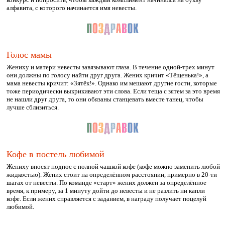
алфавита, с которого начинается имя невесты.
Голос мамы
Жениху и матери невесты завязывают глаза. В течение одной-трех минут
они должны по голосу найти друг друга. Жених кричит «Тёщенька!», а
мама невесты кричит: «Зятёк!». Однако им мешают другие гости, которые
тоже периодически выкрикивают эти слова. Если теща с зятем за это время
не нашли друг друга, то они обязаны станцевать вместе танец, чтобы
лучше сблизиться.
Кофе в постель любимой
Жениху вносят поднос с полной чашкой кофе (кофе можно заменить любой
жидкостью). Жених стоит на определённом расстоянии, примерно в 20-ти
шагах от невесты. По команде «старт» жених должен за определённое
время, к примеру, за 1 минуту дойти до невесты и не разлить ни капли
кофе. Если жених справляется с заданием, в награду получает поцелуй
любимой.