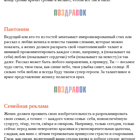
Пантоним
Ведущий или кто-то из гостей зачитывает импровизированный стих или
рассказ о любви жениха и невесты такими словами, которые можно
показать, а жених должен раскрыть свой «пантонимский» талант и
мимикой прокомментировать каждое слово, например, я (показывает на
себя) люблю (показывает сердечко) тебя (показывает на невесту) и так
далее. Рассказ может быть любого направления, к примеру, Ты — восьмое
чудо света, твои глаза, как синие небо, твоя улыбка сияет, как солнце. Я
сильно тебя люблю и всегда буду твоим супер-героем. За талантливое и
яркое представление жениху полагается приз.
Семейная реклама
Жених должен проявить свою изобретательность и разрекламировать
свою семью, а точнее — каждого члена семьи: себя, новоиспечённую
супругу, тёщу, тестя, свёкра и свекровь. Например, только сегодня, только
сейчас перед вами невероятно красивая и умопомрачительная цыпочка,
сладкая, как вино с лёгким терпковатым привкусом страсти и очарования.
Глаза, как океан, волнующий ваши сердца взгляд и доброе сердце, которое