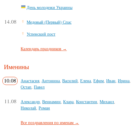
День молодежи Украины
14.08
Медовый (Первый) Спас
Успенский пост
Календарь праздников →
Именины
10.08
Анастасия
,
Антонина
,
Василий
,
Елена
,
Ефим
,
Иван
,
Ирина
,
Остап
,
Павел
11.08
Александр
,
Вениамин
,
Клара
,
Константин
,
Михаил
,
Николай
,
Роман
Все поздравления по именам →