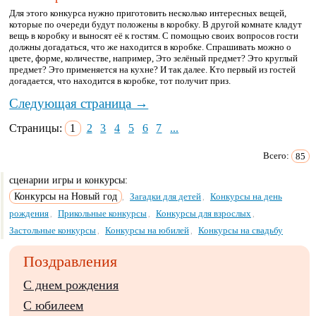
Для этого конкурса нужно приготовить несколько интересных вещей,
которые по очереди будут положены в коробку. В другой комнате кладут
вещь в коробку и выносят её к гостям. С помощью своих вопросов гости
должны догадаться, что же находится в коробке. Спрашивать можно о
цвете, форме, количестве, например, Это зелёный предмет? Это круглый
предмет? Это применяется на кухне? И так далее. Кто первый из гостей
догадается, что находится в коробке, тот получит приз.
Следующая страница →
Страницы:
1
2
3
4
5
6
7
...
Всего:
85
сценарии игры и конкурсы:
Конкурсы на Новый год
Загадки для детей
Конкурсы на день
,
,
рождения
Прикольные конкурсы
Конкурсы для взрослых
,
,
,
Застольные конкурсы
Конкурсы на юбилей
Конкурсы на свадьбу
,
,
Поздравления
С днем рождения
С юбилеем