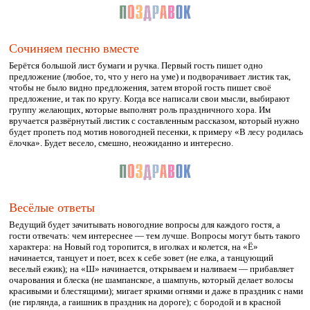
Сочиняем песню вместе
Берётся большой лист бумаги и ручка. Первый гость пишет одно
предложение (любое, то, что у него на уме) и подворачивает листик так,
чтобы не было видно предложения, затем второй гость пишет своё
предложение, и так по кругу. Когда все написали свои мысли, выбирают
группу желающих, которые выполнят роль праздничного хора. Им
вручается развёрнутый листик с составленным рассказом, который нужно
будет пропеть под мотив новогодней песенки, к примеру «В лесу родилась
ёлочка». Будет весело, смешно, неожиданно и интересно.
Весёлые ответы
Ведущий будет зачитывать новогодние вопросы для каждого гостя, а
гости отвечать: чем интереснее — тем лучше. Вопросы могут быть такого
характера: на Новый год торопится, в иголках и колется, на «Ё»
начинается, танцует и поет, всех к себе зовет (не елка, а танцующий
веселый ежик); на «Ш» начинается, открываем и наливаем — прибавляет
очарования и блеска (не шампанское, а шампунь, который делает волосы
красивыми и блестящими); мигает яркими огнями и даже в праздник с нами
(не гирлянда, а гаишник в праздник на дороге); с бородой и в красной