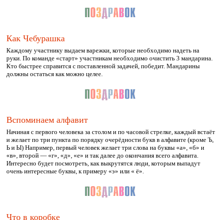
Как Чебурашка
Каждому участнику выдаем варежки, которые необходимо надеть на
руки. По команде «старт» участникам необходимо очистить 3 мандарина.
Кто быстрее справится с поставленной задачей, победит. Мандарины
должны остаться как можно целее.
Вспоминаем алфавит
Начиная с первого человека за столом и по часовой стрелке, каждый встаёт
и желает по три пункта по порядку очерёдности букв в алфавите (кроме Ъ,
Ь и Ы) Например, первый человек желает три слова на буквы «а», «б» и
«в», второй — «г», «д», «е» и так далее до окончания всего алфавита.
Интересно будет посмотреть, как выкрутятся люди, которым выпадут
очень интересные буквы, к примеру «э» или « ё».
Что в коробке