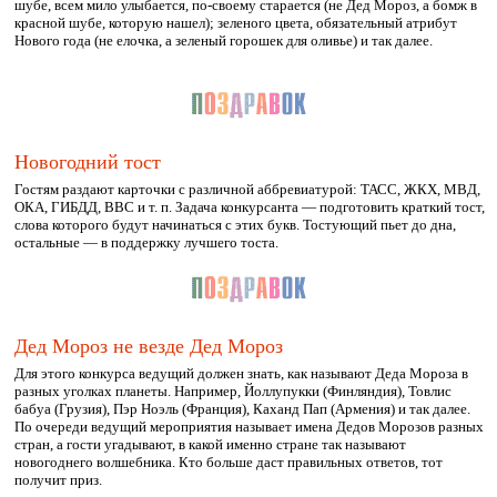
шубе, всем мило улыбается, по-своему старается (не Дед Мороз, а бомж в
красной шубе, которую нашел); зеленого цвета, обязательный атрибут
Нового года (не елочка, а зеленый горошек для оливье) и так далее.
Новогодний тост
Гостям раздают карточки с различной аббревиатурой: ТАСС, ЖКХ, МВД,
ОКА, ГИБДД, ВВС и т. п. Задача конкурсанта — подготовить краткий тост,
слова которого будут начинаться с этих букв. Тостующий пьет до дна,
остальные — в поддержку лучшего тоста.
Дед Мороз не везде Дед Мороз
Для этого конкурса ведущий должен знать, как называют Деда Мороза в
разных уголках планеты. Например, Йоллупукки (Финляндия), Товлис
бабуа (Грузия), Пэр Ноэль (Франция), Каханд Пап (Армения) и так далее.
По очереди ведущий мероприятия называет имена Дедов Морозов разных
стран, а гости угадывают, в какой именно стране так называют
новогоднего волшебника. Кто больше даст правильных ответов, тот
получит приз.