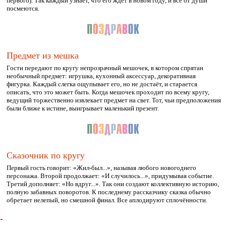
первого). Так каждый узнает, что его ждет в новом году, и все от души
посмеются.
Предмет из мешка
Гости передают по кругу непрозрачный мешочек, в котором спрятан
необычный предмет: игрушка, кухонный аксессуар, декоративная
фигурка. Каждый слегка ощупывает его, но не достаёт, и старается
описать, что это может быть. Когда мешочек проходит по всему кругу,
ведущий торжественно извлекает предмет на свет. Тот, чьи предположения
были ближе к истине, выигрывает маленький презент.
Сказочник по кругу
Первый гость говорит: «Жил-был...», называя любого новогоднего
персонажа. Второй продолжает: «И случилось...», придумывая событие.
Третий дополняет: «Но вдруг...». Так они создают коллективную историю,
полную забавных поворотов. К последнему рассказчику сказка обычно
обретает нелепый, но смешной финал. Все аплодируют сплочённости.