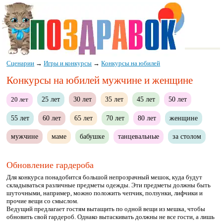
Сценарии
→
Игры и конкурсы
→
Конкурсы на юбилей
Конкурсы на юбилей мужчине и женщине
25 лет
30 лет
35 лет
45 лет
50 лет
20 лет
55 лет
60 лет
65 лет
70 лет
80 лет
женщине
мужчине
маме
бабушке
танцевальные
за столом
Обновление гардероба
Для конкурса понадобится большой непрозрачный мешок, куда будут
складываться различные предметы одежды. Эти предметы должны быть
шуточными, например, можно положить чепчик, ползунки, лифчики и
прочие вещи со смыслом.
Ведущий предлагает гостям вытащить по одной вещи из мешка, чтобы
обновить свой гардероб. Однако вытаскивать должны не все гости, а лишь