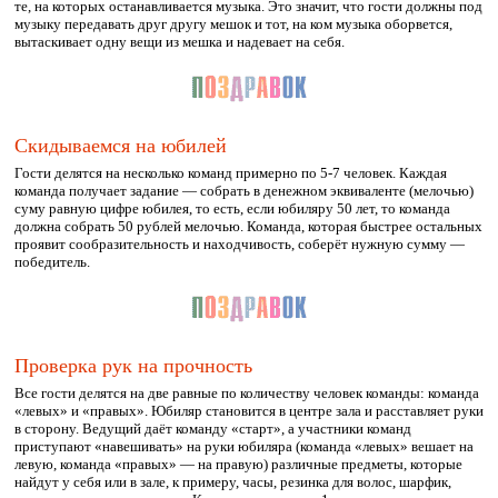
те, на которых останавливается музыка. Это значит, что гости должны под
музыку передавать друг другу мешок и тот, на ком музыка оборвется,
вытаскивает одну вещи из мешка и надевает на себя.
Скидываемся на юбилей
Гости делятся на несколько команд примерно по 5-7 человек. Каждая
команда получает задание — собрать в денежном эквиваленте (мелочью)
суму равную цифре юбилея, то есть, если юбиляру 50 лет, то команда
должна собрать 50 рублей мелочью. Команда, которая быстрее остальных
проявит сообразительность и находчивость, соберёт нужную сумму —
победитель.
Проверка рук на прочность
Все гости делятся на две равные по количеству человек команды: команда
«левых» и «правых». Юбиляр становится в центре зала и расставляет руки
в сторону. Ведущий даёт команду «старт», а участники команд
приступают «навешивать» на руки юбиляра (команда «левых» вешает на
левую, команда «правых» — на правую) различные предметы, которые
найдут у себя или в зале, к примеру, часы, резинка для волос, шарфик,