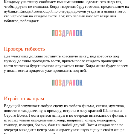
Каждому участнику сообщаем имя именинника, сделать это надо так,
чтобы другие не слышали. Когда творения будут готовы, представляем их
публике. Каждый желающий по очереди должен угадать и назвать того,
кто нарисован на каждом листе. Тот, кто первый назовет везде имя
юбиляра, побеждает.
Проверь гибкость
Два участника должны растянуть красивую ленту, под которую под
музыку должны проходить гости, причем после каждого прошедшего
гостя ленточка будет немного опускаться ниже. Когда лента будет совсем
у пола, гостям придется уже проползать под ней.
Играй по жанрам
Ведущий озвучивает любую сцену из любого фильма, сказки, мультика,
повести и так далее, ну, к примеру, встреча в лесу красной Шапочки и
Серого Волка. Гости длятся на пары и по очереди вытаскивают фанты, в
которых указан определённый жанр, например, опера, мелодрама,
триллер, комедия, боевик, балет и любой другой. Затем каждая пара по
очереди выходит в центр зала и играет указанную сцену в своём жанре.