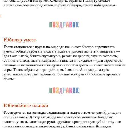
поясок, шнурок и так далее. Команда, которая за 1 минуту сможет
«навесить» больше предметов на руку юбиляра, станет победителем.
Юбиляр умеет
Гости становятся в круг и по очереди начинают быстро перечислять
умения юбиляра (бегать, ползать, плавать, рисовать, петь и танцевать —
для маленького, лепить скульптуры, резать по дереву, вкусно готовить,
сочинять стихи, вязать, садиться на шпагат и так далее — для взрослого),
главное — не запинаться и не думать слишком долго — иначе вылетаешь из
игры. Таким образом, игра идёт на выбывание. А последним трём
участникам, которые перечислят больше всех умений юбиляра вручают
призы.
Юбилейные оливки
Гости делятся на команды с одинаковым количеством человек (примерно
по 5-6 человек). Каждая команда выбирает себе капитана. Каждому
капитану связывают сзади руки, вручают в рот длинную зубочистку или
пластиковую вилку, а также открытую банку с оливками. Команды