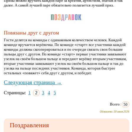
Призы можно вручить каждой паре за креатив, артистизм, эпатаж и так
далее. А самой лучшей паре обязательно полагается лучший приз.
Повязаны друг с другом
Гости делятся на команды с одинаковым количеством человек. Каждой
команде вручается верёвочка. По команде «старт» все участники каждой
команды должны скооперироваться и по очереди связать свои большие
пальцы друг с другом. По команде «старт» первые участники завязывают
узелок на своём большом пальце и передают верёвку вторым участникам,
вторые участники завязывают узелок на своём большом пальце и так до
узелка на пальце последних участников. Команда, которая быстрее
остальных «повяжет» себя друг с другом, и победит.
Следующая страница →
Страницы:
1
2
3
4
5
Всего:
50
Обновлено:
30 июля 2026
Поздравления