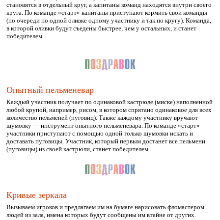
становятся в отдельный круг, а капитаны команд находятся внутри своего
круга. По команде «старт» капитаны приступают кормить свои команды
(по очереди по одной оливке одному участнику и так по кругу). Команда,
в которой оливки будут съедены быстрее, чем у остальных, и станет
победителем.
Опытный пельменевар
Каждый участник получает по одинаковой кастрюле (миске) наполненной
любой крупой, например, рисом, в котором спрятано одинаковое для всех
количество пельменей (пуговиц). Также каждому участнику вручают
шумовку — инструмент опытного пельменевара. По команде «старт»
участники приступают с помощью одной только шумовки искать и
доставать пуговицы. Участник, который первым достанет все пельмени
(пуговицы) из своей кастрюли, станет победителем.
Кривые зеркала
Вызываем игроков и предлагаем им на бумаге нарисовать фломастером
людей из зала, имена которых будут сообщены им втайне от других.