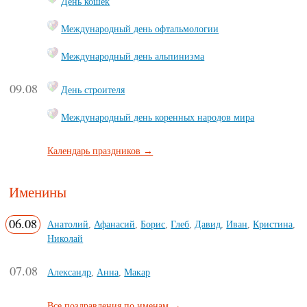
День кошек
Международный день офтальмологии
Международный день альпинизма
09.08
День строителя
Международный день коренных народов мира
Календарь праздников →
Именины
06.08
Анатолий
,
Афанасий
,
Борис
,
Глеб
,
Давид
,
Иван
,
Кристина
,
Николай
07.08
Александр
,
Анна
,
Макар
Все поздравления по именам →