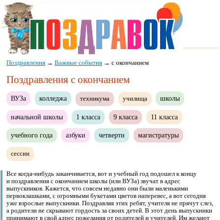
Поздравления
→
Важные события
→
с окончанием
Поздравления с окончанием
ВУЗа
колледжа
школы
техникума
училища
начальной школы
1 класса
9 класса
11 класса
учебного года
азбуки
четверти
магистратуры
сессии
Все когда-нибудь заканчивается, вот и учебный год подошел к концу
и поздравления с окончанием школы (или ВУЗа) звучат в адрес
выпускников. Кажется, что совсем недавно они были маленькими
первоклашками, с огромными букетами цветов наперевес, а вот сегодня
уже взрослые выпускники. Поздравляя этих ребят, учителя не прячут слез,
а родители не скрывают гордость за своих детей. В этот день выпускники
принимают в свой адрес пожелания от родителей и учителей. Им желают