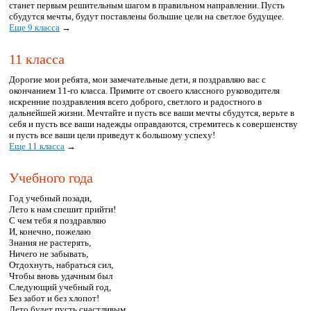
станет первым решительным шагом в правильном направлении. Пусть
сбудутся мечты, будут поставлены большие цели на светлое будущее.
Еще 9 класса
→
11 класса
Дорогие мои ребята, мои замечательные дети, я поздравляю вас с
окончанием 11-го класса. Примите от своего классного руководителя
искренние поздравления всего доброго, светлого и радостного в
дальнейшей жизни. Мечтайте и пусть все ваши мечты сбудутся, верьте в
себя и пусть все ваши надежды оправдаются, стремитесь к совершенству
и пусть все ваши цели приведут к большому успеху!
Еще 11 класса
→
Учебного года
Год учебный позади,
Лето к нам спешит прийти!
С чем тебя я поздравляю
И, конечно, пожелаю
Знания не растерять,
Ничего не забывать,
Отдохнуть, набраться сил,
Чтобы вновь удачным был
Следующий учебный год,
Без забот и без хлопот!
Лето будет пусть счастливым,