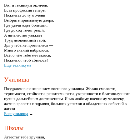
Вот и техникум окончен,
Есть профессия теперь.
Пожелать хочу я очень
Выбрать правильную дверь,
Где удача ждет большая,
Где доход течет рекой,
А начальство уважает
Труд неоценимый твой.
Зря учеба не промчалась —
Много знаний набралось.
Всё, о чём тебе мечталось,
Пожелаю, чтоб сбылось!
Еще техникума
→
Училища
Поздравляю с окончанием военного училища. Желаю смелости,
терпимости, стойкости, решительности, уверенности и благополучного
пути к дальнейшим достижениям. И как любому военному человеку,
желаю красоты и здравия, больших успехов и обалденных событий в
жизни.
Еще училища
→
Школы
Аттестат тебе вручили,