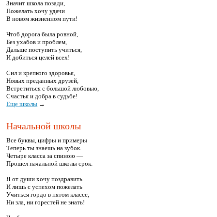
Значит школа позади,
Пожелать хочу удачи
В новом жизненном пути!
Чтоб дорога была ровной,
Без ухабов и проблем,
Дальше поступить учиться,
И добиться целей всех!
Сил и крепкого здоровья,
Новых преданных друзей,
Встретиться с большой любовью,
Счастья и добра в судьбе!
Еще школы
→
Начальной школы
Все буквы, цифры и примеры
Теперь ты знаешь на зубок.
Четыре класса за спиною —
Прошел начальной школы срок.
Я от души хочу поздравить
И лишь с успехом пожелать
Учиться гордо в пятом классе,
Ни зла, ни горестей не знать!