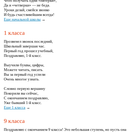
Чтоб получать одни «пятерки»,
Да и «четверки» — не беда.
Уроки делай, смейся звонко
И будь счастливейшим всегда!
Еще начальной школы
→
1 класса
Прозвенел звонок последний,
Школьный завершая час.
Первый год прошел учебный,
Поздравляю, 1-й класс.
Выучили буквы, цифры,
Можете читать, писать.
Вы за первый год успели
Очень многое узнать.
Словно первую вершину
Покорили вы сейчас,
С окончанием поздравляю,
Уже бывший 1-й класс.
Еще 1 класса
→
9 класса
Поздравляю с окончанием 9 класса! Это небольшая ступень, но пусть она