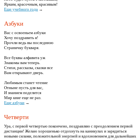
Ярким, красочным, красивым!
Еще учебного года
→
Азбуки
Вас с освоеньем азбуки
Хочу поздравить я!
Прочли ведь вы последнюю
Страничку букваря.
Все буквы алфавита уж
Знакомы вам теперь.
Стихи, рассказы, сказки все
Вам открывают дверь.
Любимым станет чтение
Отныне пусть для вас,
И знанием поделится
Мир книг еще не раз.
Еще азбуки
→
Четверти
Ура, с первой четвертью покончено, поздравляю с преодолением первой
дистанции! Желаю хорошенько отдохнуть на каникулах и зарядиться
новыми силами, положительной энергией и вдохновением для дальнейших