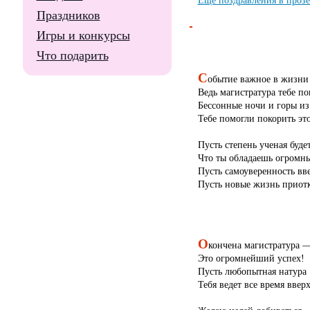
Праздников
Игры и конкурсы
Что подарить
С
обытие важное в жизни 
Ведь магистратура тебе по
Бессонные ночи и горы из
Тебе помогли покорить это
Пусть степень ученая буде
Что ты обладаешь огромн
Пусть самоуверенность вве
Пусть новые жизнь приот
О
кончена магистратура 
Это огромнейший успех!
Пусть любопытная натура
Тебя ведет все время вверх