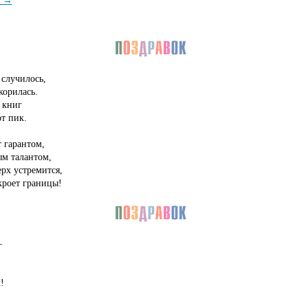
случилось,
корилась.
 книг
т пик.
т гарантом,
ым талантом,
рх устремится,
кроет границы!
—
!