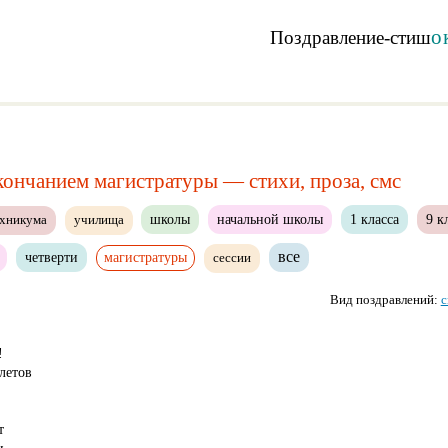
о
Поздравление-стиш
кончанием магистратуры — стихи, проза, смс
школы
начальной школы
1 класса
9 к
ехникума
училища
все
четверти
магистратуры
сессии
Вид поздравлений:
с
!
летов
т