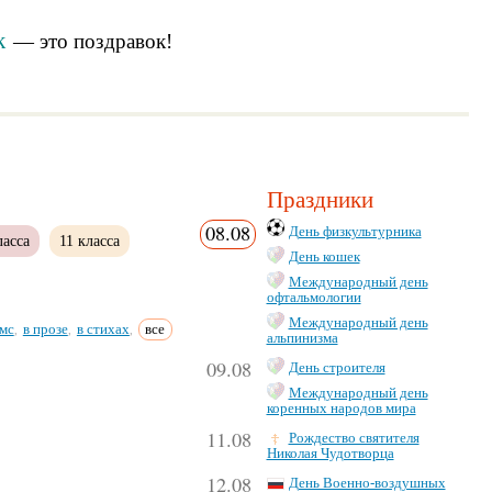
к
— это
поздравок
!
Праздники
08.08
День физкультурника
ласса
11 класса
День кошек
Международный день
офтальмологии
Международный день
мс
в прозе
в стихах
все
,
,
,
альпинизма
09.08
День строителя
Международный день
коренных народов мира
11.08
Рождество святителя
Николая Чудотворца
12.08
День Военно-воздушных