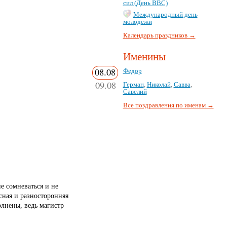
сил (День ВВС)
Международный день
молодежи
Календарь праздников →
Именины
08.08
Федор
09.08
Герман
,
Николай
,
Савва
,
Савелий
Все поздравления по именам →
е сомневаться и не
сная и разносторонняя
олнены, ведь магистр