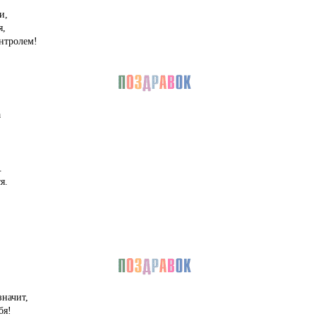
и,
я,
нтролем!
а
.
я.
значит,
бя!