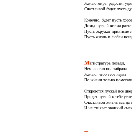
Желаю мира, радости, удач
Счастливой будет пусть ду
Конечно, будет пусть хоро
Доход пускай всегда растет
Пусть окружат приятные з
Пусть жизнь в любви всегд
М
агистратура позади,
Немало сил она забрала.
Желаю, чтоб тебе наука
По жизни только помогала
Откроются пускай все две
Придет пускай к тебе успе
Счастливой жизнь всегда п
И не стихает звонкий смех