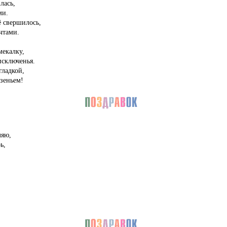
лась,
ми.
ё свершилось,
чтами.
мекалку,
исключенья.
гладкой,
зеньем!
ляю,
ь,
.