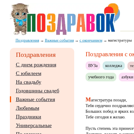
Поздравления
→
Важные события
→
с окончанием
→
магистратуры
Поздравления с о
Поздравления
С днем рождения
ВУЗа
колледжа
т
С юбилеем
учебного года
азбуки
На свадьбу
Годовщины свадеб
М
Важные события
агистратура позади,
Тебя сердечно поздравляю
Любимым
Больших побед и ярких вз
Праздники
Тебе сегодня я желаю.
Универсальные
Пусть степень эта принесе