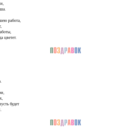
и,
ша.
шею работа,
,
аботы,
а цветет.
.
ри,
х,
усть будет
.