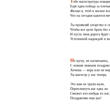
Т
ебе магистратура покори
Ещё одна победа за плеча
Желаю я, чтоб в жизни вс
Что на сегодня кажется ме
Ты проявляй упорство и с
Чтобы все цели брать без 
И пусть твоя дорога будет 
Устеленной надеждой и ве
Н
е шучу, не насмехаюсь,
С новым званьем поздрав
Хочешь — верь или не вер
Ты магистр у нас теперь.
Это вам не трали-вали,
Переплюнуть вас едва ли
Сможет кто-нибудь из нас
Поздравляю еще раз!