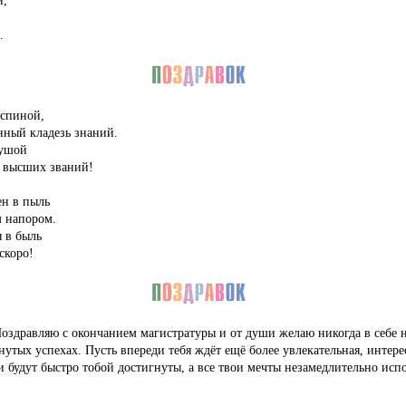
и,
.
 спиной,
нный кладезь знаний.
душой
х высших званий!
ен в пыль
 напором.
 в быль
скоро!
 Поздравляю с окончанием магистратуры и от души желаю никогда в себе н
нутых успехах. Пусть впереди тебя ждёт ещё более увлекательная, интере
и будут быстро тобой достигнуты, а все твои мечты незамедлительно исп
е →