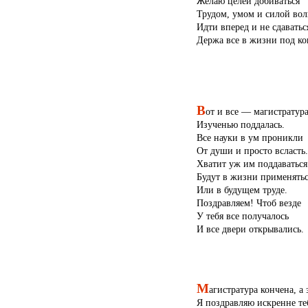
Желаю целей добиваться
Трудом, умом и силой вол
Идти вперед и не сдаватьс
Держа все в жизни под ко
В
от и все — магистратур
Изученью поддалась.
Все науки в ум проникли
От души и просто всласть.
Хватит уж им поддаваться
Будут в жизни применятьс
Или в будущем труде.
Поздравляем! Чтоб везде
У тебя все получалось
И все двери открывались.
М
агистратура кончена, а 
Я поздравляю искренне те