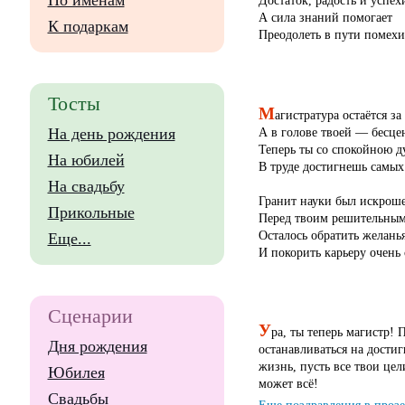
По именам
Достаток, радость и успех
А сила знаний помогает
К подаркам
Преодолеть в пути помехи
Тосты
М
агистратура остаётся за
А в голове твоей — бесце
На день рождения
Теперь ты со спокойною 
На юбилей
В труде достигнешь самы
На свадьбу
Гранит науки был искрош
Прикольные
Перед твоим решительным
Осталось обратить желанья
Еще...
И покорить карьеру очень 
Сценарии
У
ра, ты теперь магистр!
Дня рождения
останавливаться на достиг
жизнь, пусть все твои цел
Юбилея
может всё!
Свадьбы
Еще поздравления в проз