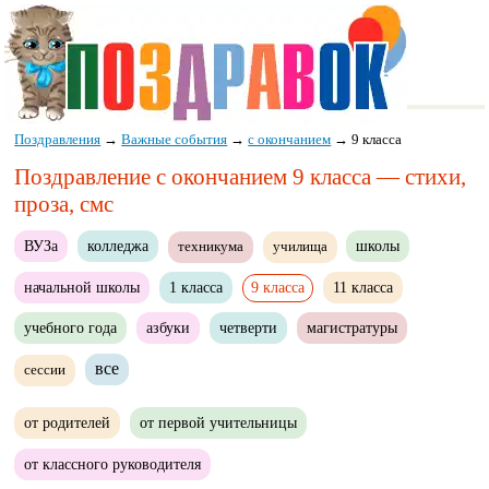
Поздравления
→
Важные события
→
с окончанием
→
9 класса
Поздравление с окончанием 9 класса — стихи,
проза, смс
ВУЗа
колледжа
школы
техникума
училища
начальной школы
1 класса
9 класса
11 класса
учебного года
азбуки
четверти
магистратуры
все
сессии
от родителей
от первой учительницы
от классного руководителя