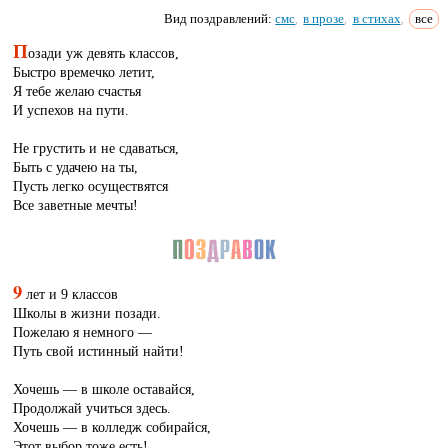
Вид поздравлений:
смс
в прозе
в стихах
все
,
,
,
П
озади уж девять классов,
Быстро времечко летит,
Я тебе желаю счастья
И успехов на пути.
Не грустить и не сдаваться,
Быть с удачею на ты,
Пусть легко осуществятся
Все заветные мечты!
9
лет и 9 классов
Школы в жизни позади.
Пожелаю я немного —
Путь свой истинный найти!
Хочешь — в школе оставайся,
Продолжай учиться здесь.
Хочешь — в колледж собирайся,
Этот выбор тоже есть!