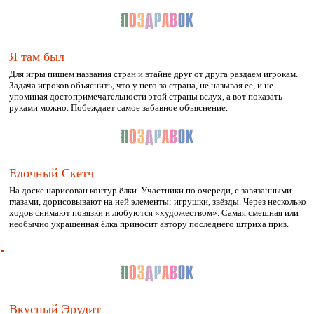
Я там был
Для игры пишем названия стран и втайне друг от друга раздаем игрокам.
Задача игроков объяснить, что у него за страна, не называя ее, и не
упоминая достопримечательности этой страны вслух, а вот показать
руками можно. Побеждает самое забавное объяснение.
Елочный Скетч
На доске нарисован контур ёлки. Участники по очереди, с завязанными
глазами, дорисовывают на ней элементы: игрушки, звёзды. Через несколько
ходов снимают повязки и любуются «художеством». Самая смешная или
необычно украшенная ёлка приносит автору последнего штриха приз.
Вкусный Эрудит