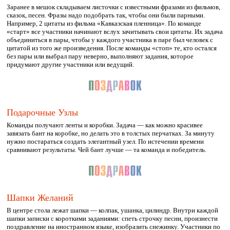
Заранее в мешок складываем листочки с известными фразами из фильмов,
сказок, песен. Фразы надо подобрать так, чтобы они были парными.
Например, 2 цитаты из фильма «Кавказская пленница». По команде
«старт» все участники начинают вслух зачитывать свои цитаты. Их задача
объединиться в пары, чтобы у каждого участника в паре был человек с
цитатой из того же произведения. После команды «стоп» те, кто остался
без пары или выбрал пару неверно, выполняют задания, которое
придумают другие участники или ведущий.
Подарочные Узлы
Команды получают ленты и коробки. Задача — как можно красивее
завязать бант на коробке, но делать это в толстых перчатках. За минуту
нужно постараться создать элегантный узел. По истечении времени
сравнивают результаты. Чей бант лучше — та команда и победитель.
Шапки Желаний
В центре стола лежат шапки — колпак, ушанка, цилиндр. Внутри каждой
шапки записки с короткими заданиями: спеть строчку песни, произнести
поздравление на иностранном языке, изобразить снежинку. Участники по