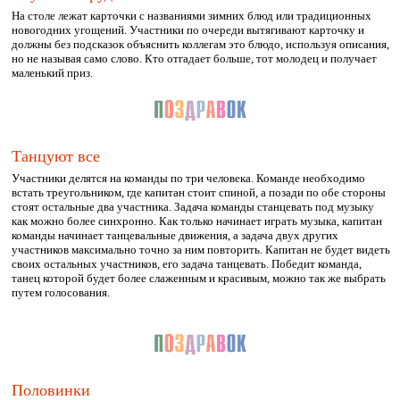
На столе лежат карточки с названиями зимних блюд или традиционных
новогодних угощений. Участники по очереди вытягивают карточку и
должны без подсказок объяснить коллегам это блюдо, используя описания,
но не называя само слово. Кто отгадает больше, тот молодец и получает
маленький приз.
Танцуют все
Участники делятся на команды по три человека. Команде необходимо
встать треугольником, где капитан стоит спиной, а позади по обе стороны
стоят остальные два участника. Задача команды станцевать под музыку
как можно более синхронно. Как только начинает играть музыка, капитан
команды начинает танцевальные движения, а задача двух других
участников максимально точно за ним повторить. Капитан не будет видеть
своих остальных участников, его задача танцевать. Победит команда,
танец которой будет более слаженным и красивым, можно так же выбрать
путем голосования.
Половинки