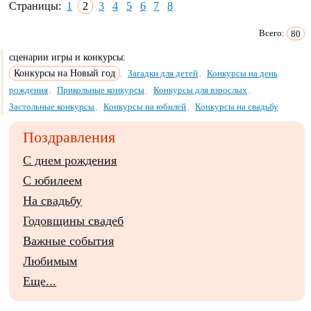
Страницы:
1
2
3
4
5
6
7
8
Всего:
80
сценарии игры и конкурсы:
Конкурсы на Новый год
Загадки для детей
Конкурсы на день
,
,
рождения
Прикольные конкурсы
Конкурсы для взрослых
,
,
,
Застольные конкурсы
Конкурсы на юбилей
Конкурсы на свадьбу
,
,
Поздравления
С днем рождения
С юбилеем
На свадьбу
Годовщины свадеб
Важные события
Любимым
Еще...