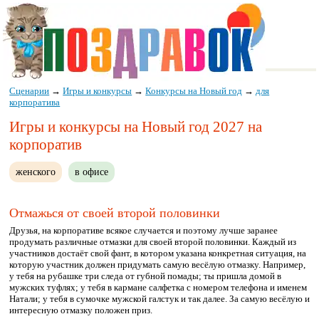
Сценарии
→
Игры и конкурсы
→
Конкурсы на Новый год
→
для
корпоратива
Игры и конкурсы на Новый год 2027 на
корпоратив
женского
в офисе
Отмажься от своей второй половинки
Друзья, на корпоративе всякое случается и поэтому лучше заранее
продумать различные отмазки для своей второй половинки. Каждый из
участников достаёт свой фант, в котором указана конкретная ситуация, на
которую участник должен придумать самую весёлую отмазку. Например,
у тебя на рубашке три следа от губной помады; ты пришла домой в
мужских туфлях; у тебя в кармане салфетка с номером телефона и именем
Натали; у тебя в сумочке мужской галстук и так далее. За самую весёлую и
интересную отмазку положен приз.