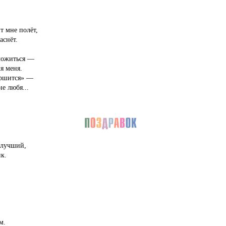
т мне полёт,
аснёт.
оложиться —
я меня.
вершится» —
не любя...
 лучший,
к.
,
м.