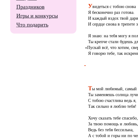
У
Праздников
видеться c тобою снова
Я бесконечно раз готова.
Игры и конкурсы
И каждый вздох твой дари
Что подарить
И сердце снова в трепете з
Я знаю: на тебя могу я п
Ты крепче стали будешь дл
«
Пускай всё, что хотим, с
Я говорю тебе, так искрен
Т
ы мой любимый, самый
Ты заменяешь солнца лучи
С тобою счастлива ведь я,
Так сильно я люблю тебя!
Хочу сказать тебе спасибо,
За твою помощь и любовь
Ведь без тебя бессильна,
А с тобой и горы ни по че