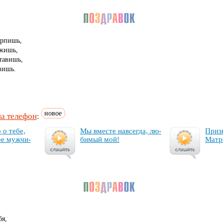
ерпишь,
ржишь,
тавишь,
авишь.
новое
на телефон
:
 о те­бе,
Мы вмес­те нав­сег­да, лю­
Приз­
ре муж­чи­
би­мый мой!
Мат­р
,
бя,