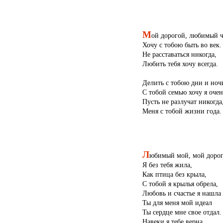
М
ой дорогой, любимый ч
Хочу с тобою быть во век.
Не расставаться никогда,
Любить тебя хочу всегда.
Делить с тобою дни и ноч
С тобой семью хочу я очен
Пусть не разлучат никогда
Меня с тобой жизни года.
Л
юбимый мой, мой дорог
Я без тебя жила,
Как птица без крыла,
С тобой я крылья обрела,
Любовь и счастье я нашла
Ты для меня мой идеал
Ты сердце мне свое отдал.
Навеки я тебе верна