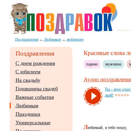
Поздравления
→
Любимым
→
любимому
Красивые слова 
Поздравления
С днем рождения
парню
мужчине
С юбилеем
Аудио поздравления
На свадьбу
Годовщины свадеб
Ты - мое счас
лый!
⭐⭐⭐⭐⭐
Важные события
Любимым
Праздники
Универсальные
Л
юбимый, я тебе пишу,