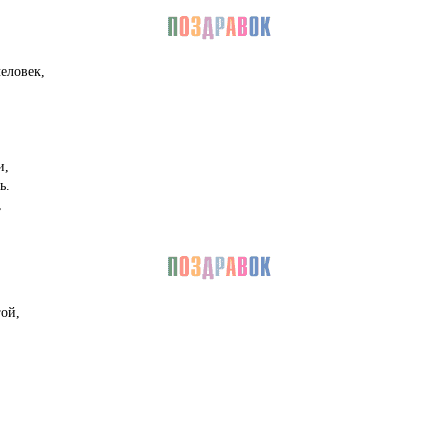
еловек,
и,
ь.
,
ой,