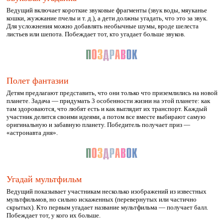
Ведущий включает короткие звуковые фрагменты (звук воды, мяуканье
кошки, жужжание пчелы и т. д.), а дети должны угадать, что это за звук.
Для усложнения можно добавлять необычные шумы, вроде шелеста
листьев или шепота. Побеждает тот, кто угадает больше звуков.
Полет фантазии
Детям предлагают представить, что они только что приземлились на новой
планете. Задача — придумать 3 особенности жизни на этой планете: как
там здороваются, что любят есть и как выглядит их транспорт. Каждый
участник делится своими идеями, а потом все вместе выбирают самую
оригинальную и забавную планету. Победитель получает приз —
«астронавта дня».
Угадай мультфильм
Ведущий показывает участникам несколько изображений из известных
мультфильмов, но сильно искаженных (перевернутых или частично
скрытых). Кто первым угадает название мультфильма — получает балл.
Побеждает тот, у кого их больше.