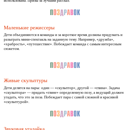
использована. Призы за лучший рассказ.
Маленькие режиссеры
Дети объединяются в команды и за короткое время должны придумать и
разыграть мини-спектакль на заданную тему. Например, «дружба»,
«храбрость», «путешествие». Побеждает команда с самым интересным
сюжетом.
Живые скульптуры
Дети делятся на пары: один — «скульптор», другой — «глина». Задача
«скульптора» — придать «глине» определенную позу, а ведущий должен
угадать, что это за поза. Побеждает пара с самой сложной и красивой
«скульптурой».
Звуковая угадайка