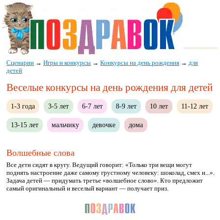
Сценарии
→
Игры и конкурсы
→
Конкурсы на день рождения
→
для
детей
Веселые конкурсы на день рождения для детей
1-3 года
3-5 лет
6-7 лет
8-9 лет
10 лет
11-12 лет
13-15 лет
мальчику
девочке
дома
Волшебные слова
Все дети сидят в кругу. Ведущий говорит: «Только три вещи могут
поднять настроение даже самому грустному человеку: шоколад, смех и...».
Задача детей — придумать третье «волшебное слово». Кто предложит
самый оригинальный и веселый вариант — получает приз.