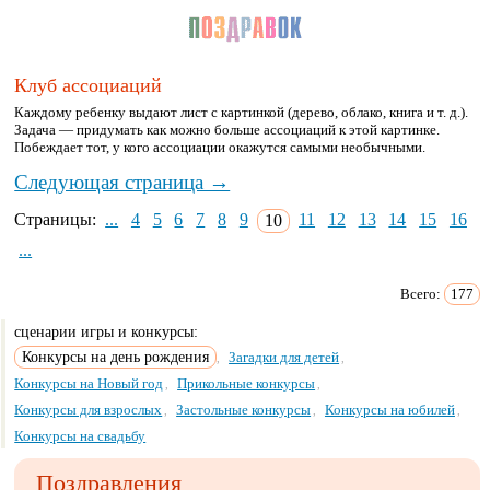
Клуб ассоциаций
Каждому ребенку выдают лист с картинкой (дерево, облако, книга и т. д.).
Задача — придумать как можно больше ассоциаций к этой картинке.
Побеждает тот, у кого ассоциации окажутся самыми необычными.
Следующая страница →
Страницы:
...
4
5
6
7
8
9
10
11
12
13
14
15
16
...
Всего:
177
сценарии игры и конкурсы:
Конкурсы на день рождения
Загадки для детей
,
,
Конкурсы на Новый год
Прикольные конкурсы
,
,
Конкурсы для взрослых
Застольные конкурсы
Конкурсы на юбилей
,
,
,
Конкурсы на свадьбу
Поздравления